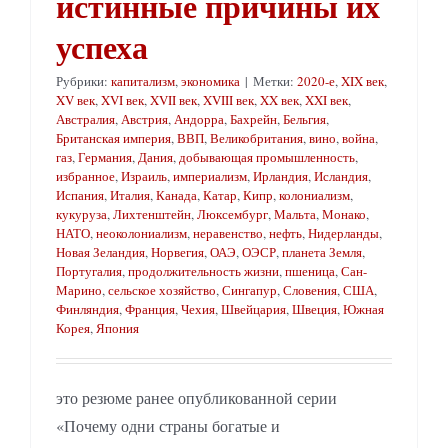
истинные причины их
успеха
Рубрики:
капитализм
,
экономика
|
Метки:
2020-е
,
XIX век
,
XV век
,
XVI век
,
XVII век
,
XVIII век
,
XX век
,
XXI век
,
Австралия
,
Австрия
,
Андорра
,
Бахрейн
,
Бельгия
,
Британская империя
,
ВВП
,
Великобритания
,
вино
,
война
,
газ
,
Германия
,
Дания
,
добывающая промышленность
,
избранное
,
Израиль
,
империализм
,
Ирландия
,
Исландия
,
Испания
,
Италия
,
Канада
,
Катар
,
Кипр
,
колониализм
,
кукуруза
,
Лихтенштейн
,
Люксембург
,
Мальта
,
Монако
,
НАТО
,
неоколониализм
,
неравенство
,
нефть
,
Нидерланды
,
Новая Зеландия
,
Норвегия
,
ОАЭ
,
ОЭСР
,
планета Земля
,
Португалия
,
продолжительность жизни
,
пшеница
,
Сан-
Марино
,
сельское хозяйство
,
Сингапур
,
Словения
,
США
,
Финляндия
,
Франция
,
Чехия
,
Швейцария
,
Швеция
,
Южная
Корея
,
Япония
это резюме ранее опубликованной серии
«Почему одни страны богатые и