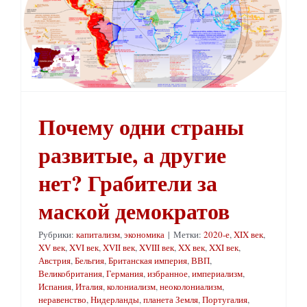
Почему одни страны развитые, а другие нет? Грабители за маской демократов
Почему одни страны
развитые, а другие
нет? Грабители за
маской демократов
Рубрики:
капитализм
,
экономика
|
Метки:
2020-е
,
XIX век
,
XV век
,
XVI век
,
XVII век
,
XVIII век
,
XX век
,
XXI век
,
Австрия
,
Бельгия
,
Британская империя
,
ВВП
,
Великобритания
,
Германия
,
избранное
,
империализм
,
Испания
,
Италия
,
колониализм
,
неоколониализм
,
неравенство
,
Нидерланды
,
планета Земля
,
Португалия
,