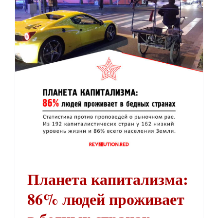
Планета капитализма: 86% людей проживает в бедных странах
Планета капитализма:
86% людей проживает