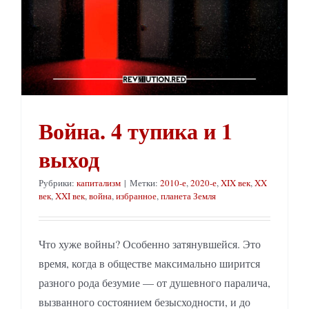
Война. 4 тупика и 1
выход
Рубрики:
капитализм
|
Метки:
2010-е
,
2020-е
,
XIX век
,
XX
век
,
XXI век
,
война
,
избранное
,
планета Земля
Что хуже войны? Особенно затянувшейся. Это
время, когда в обществе максимально ширится
разного рода безумие — от душевного паралича,
вызванного состоянием безысходности, и до