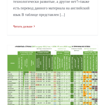
технологически развитые, а другие нет?»также
есть перевод данного материала на английский
язык В таблице представлен [...]
Читать дальше
Оккупация войсками США как составляющая высокого уровня жизни