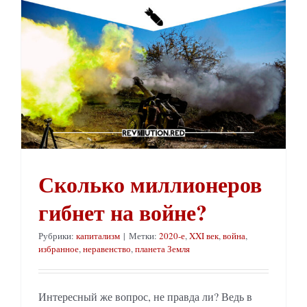
Сколько миллионеров
гибнет на войне?
Рубрики:
капитализм
|
Метки:
2020-е
,
XXI век
,
война
,
избранное
,
неравенство
,
планета Земля
Интересный же вопрос, не правда ли? Ведь в