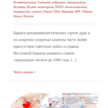
Великобритания
,
Германия
,
избранное
,
империализм
,
Испания
,
Италия
,
милитаризм
,
НАТО
,
неоколониализм
,
неравенство
,
планета Земля
,
США
,
Франция
,
ФРГ
,
Южная
Корея
,
Япония
Барыги антикоммунистических сортов дури и
их искренне упоротые клиенты часто любят
присутствие советских войск в странах
Восточной Европы называть словом
«оккупация» вплоть до 1990 года. [...]
Читать дальше