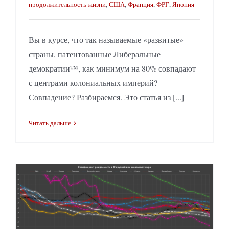
продолжительность жизни
,
США
,
Франция
,
ФРГ
,
Япония
Вы в курсе, что так называемые «развитые»
страны, патентованные Либеральные
демократии™, как минимум на 80% совпадают
с центрами колониальных империй?
Совпадение? Разбираемся. Это статья из [...]
Читать дальше
Вырождение капитализма: катастрофическое снижение рождаемости во всём мире