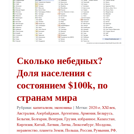
Сколько небедных? Доля населения с состоянием $100k, по странам мира
Сколько небедных?
Доля населения с
состоянием $100k, по
странам мира
Рубрики:
капитализм
,
экономика
|
Метки:
2020-е
,
XXI век
,
Австралия
,
Азербайджан
,
Аргентина
,
Армения
,
Беларусь
,
Бельгия
,
Болгария
,
Венгрия
,
Грузия
,
избранное
,
Казахстан
,
Киргизия
,
Китай
,
Латвия
,
Литва
,
Люксембург
,
Молдова
,
неравенство
,
планета Земля
,
Польша
,
Россия
,
Румыния
,
РФ
,