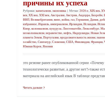
причины их успеха
Рубрики:
капитализм
,
экономика
|
Метки:
2020-е
,
XIX век
,
XV
век
,
XX век
,
XXI век
,
Австралия
,
Австрия
,
Андорра
,
Бахрейн
,
ВВП
,
Великобритания
,
вино
,
война
,
газ
,
Германия
,
Дания
,
доб
избранное
,
Израиль
,
империализм
,
Ирландия
,
Исландия
,
Испа
Кипр
,
колониализм
,
кукуруза
,
Лихтенштейн
,
Люксембург
,
Ма
неоколониализм
,
неравенство
,
нефть
,
Нидерланды
,
Новая Зел
планета Земля
,
Португалия
,
продолжительность жизни
,
пшен
хозяйство
,
Сингапур
,
Словения
,
США
,
Финляндия
,
Франция
,
Южная Корея
,
Япония
это резюме ранее опубликованной серии «Почему 
технологически развитые, а другие нет?»также ес
материала на английский язык В таблице представле
Читать дальше