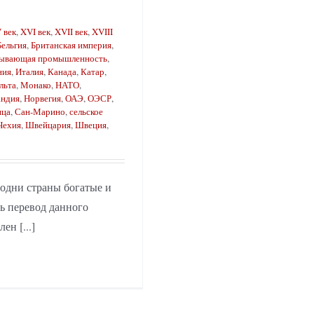
 век
,
XVI век
,
XVII век
,
XVIII
Бельгия
,
Британская империя
,
ывающая промышленность
,
ния
,
Италия
,
Канада
,
Катар
,
льта
,
Монако
,
НАТО
,
андия
,
Норвегия
,
ОАЭ
,
ОЭСР
,
ица
,
Сан-Марино
,
сельское
Чехия
,
Швейцария
,
Швеция
,
одни страны богатые и
ть перевод данного
н [...]