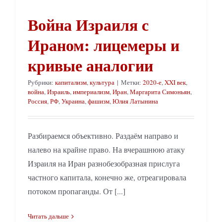
Война Израиля с
Ираном: лицемеры и
кривые аналогии
Рубрики:
капитализм
,
культура
|
Метки:
2020-е
,
XXI век
,
война
,
Израиль
,
империализм
,
Иран
,
Маргарита Симоньян
,
Россия
,
РФ
,
Украина
,
фашизм
,
Юлия Латынина
Разбираемся объективно. Раздаём направо и
налево на крайне право. На вчерашнюю атаку
Израиля на Иран разнобезобразная прислуга
частного капитала, конечно же, отреагировала
потоком пропаганды. От [...]
Читать дальше