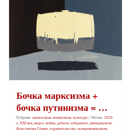
Бочка марксизма + бочка путинизма = …
Бочка марксизма +
бочка путинизма = …
Рубрики:
капитализм
,
коммунизм
,
культура
|
Метки:
2020-
е
,
XXI век
,
видео
,
война
,
дебаты
,
избранное
,
империализм
,
Константин Сёмин
,
охранительство
,
псевдокоммунизм
,