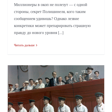
Миллионеры в окоп не полезут — с одной
стороны, секрет Полишинеля, кого таким
сообщением удивишь? Однако лезвие
конкретики может препарировать страшную
правду до нового уровня [...]
Читать дальше
Сталин съел профиты: без форсированной коллективизации можно было обойтись?