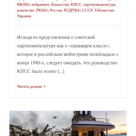
ВКП(б)
,
избранное
,
Казахстан
,
КПСС
,
партноменклатура
,
равенство
,
РКП(б)
,
Россия
,
РСДРП(б)
,
СССР
,
Узбекистан
,
Украина
Исходя из представления о советской
партноменклатуре как о «правящем классе»,
которое в российском мейнстриме возобладало с
конца 1980-х, следует ожидать, что руководство
КПСС было полно [...]
Читать дальше