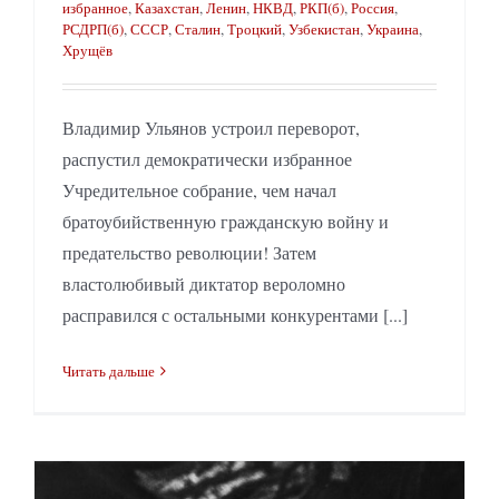
избранное
,
Казахстан
,
Ленин
,
НКВД
,
РКП(б)
,
Россия
,
РСДРП(б)
,
СССР
,
Сталин
,
Троцкий
,
Узбекистан
,
Украина
,
Хрущёв
Владимир Ульянов устроил переворот,
распустил демократически избранное
Учредительное собрание, чем начал
братоубийственную гражданскую войну и
предательство революции! Затем
властолюбивый диктатор вероломно
расправился с остальными конкурентами [...]
Читать дальше