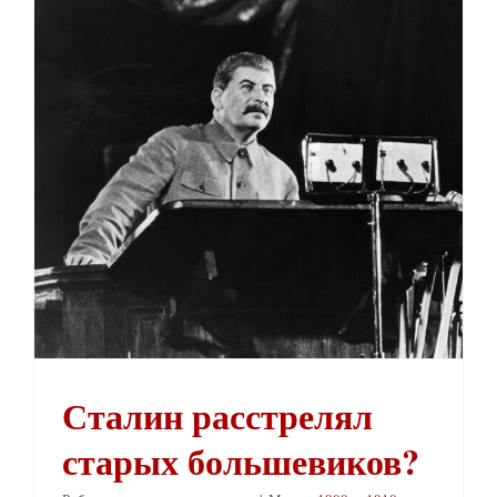
Сталин расстрелял старых большевиков?
Сталин расстрелял
старых большевиков?