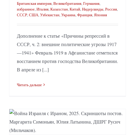
Британская империя
,
Великобритания
,
Германия
,
избранное
,
Италия
,
Казахстан
,
Китай
,
Нидерланды
,
Россия
,
СССР
,
США
,
Узбекистан
,
Украина
,
Франция
,
Япония
Дополнение к статье «Причины репрессий в
СССР, ч. 2: внешние политические угрозы 1917
—1941» Февраль 1919 в Афганистане отметился
восстанием против господства Великобритании.
В апреле из [...]
Читать дальше
Война Израиля с Ираном: лицемеры и кривые аналогии