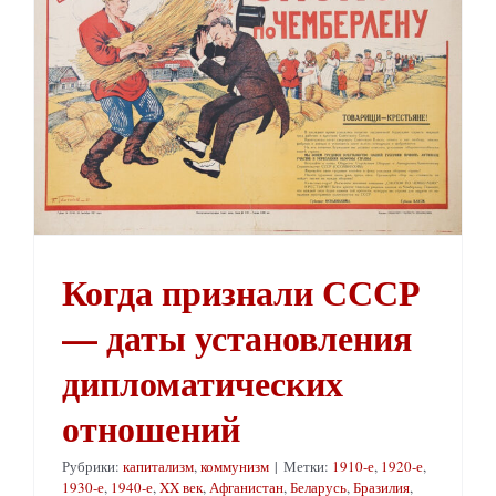
Когда признали СССР — даты установления дипломатических отношений
Когда признали СССР
— даты установления
дипломатических
отношений
Рубрики:
капитализм
,
коммунизм
|
Метки:
1910-е
,
1920-е
,
1930-е
,
1940-е
,
XX век
,
Афганистан
,
Беларусь
,
Бразилия
,