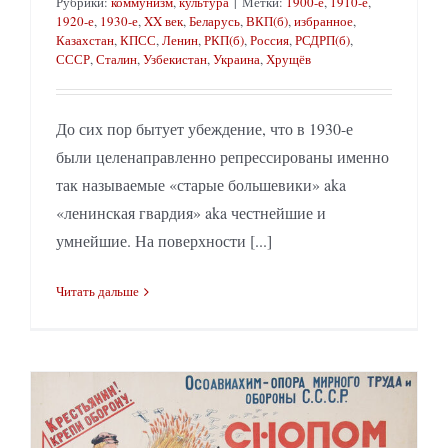
Рубрики:
коммунизм
,
культура
|
Метки:
1900-е
,
1910-е
,
1920-е
,
1930-е
,
XX век
,
Беларусь
,
ВКП(б)
,
избранное
,
Казахстан
,
КПСС
,
Ленин
,
РКП(б)
,
Россия
,
РСДРП(б)
,
СССР
,
Сталин
,
Узбекистан
,
Украина
,
Хрущёв
До сих пор бытует убеждение, что в 1930-е
были целенаправленно репрессированы именно
так называемые «старые большевики» aka
«ленинская гвардия» aka честнейшие и
умнейшие. На поверхности [...]
Читать дальше