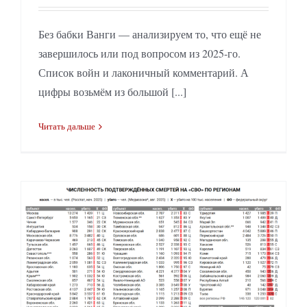
Без бабки Ванги — анализируем то, что ещё не
завершилось или под вопросом из 2025-го.
Список войн и лаконичный комментарий. А
цифры возьмём из большой [...]
Читать дальше
Россияне гибнут на «СВО» в 4—8 раз чаще, чем чеченцы и москвичи