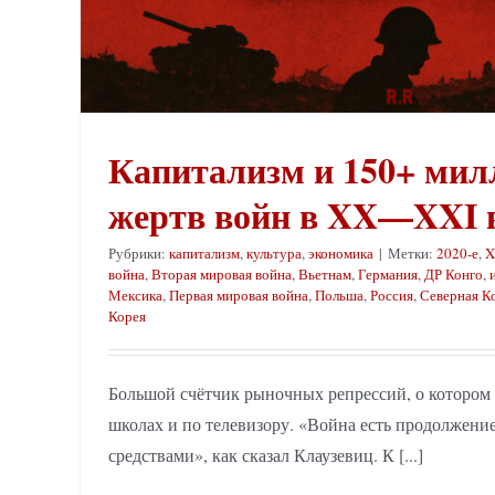
Капитализм и 150+ мил
жертв войн в XX—XXI 
Рубрики:
капитализм
,
культура
,
экономика
|
Метки:
2020-е
,
X
война
,
Вторая мировая война
,
Вьетнам
,
Германия
,
ДР Конго
,
Мексика
,
Первая мировая война
,
Польша
,
Россия
,
Северная К
Корея
Большой счётчик рыночных репрессий, о котором 
школах и по телевизору. «Война есть продолжени
средствами», как сказал Клаузевиц. К [...]