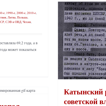
80-е
,
1990-е
,
2000-е
,
2010-е
,
твия
,
Литва
,
Польша
,
СР
,
СЭВ и ОВД
,
Чехия
,
тавляла 69,2 года, а в
года может показаться
Катынский 
советской в
напал