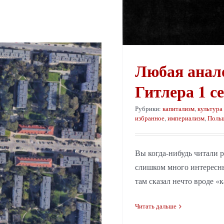
Любая анал
Гитлера 1 с
Рубрики:
капитализм
,
культура
избранное
,
империализм
,
Поль
ов
Вы когда-нибудь читали 
слишком много интересны
там сказал нечто вроде «ка
Читать дальше