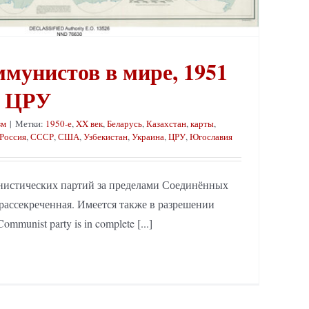
мунистов в мире, 1951
а ЦРУ
зм
|
Метки:
1950-е
,
XX век
,
Беларусь
,
Казахстан
,
карты
,
Россия
,
СССР
,
США
,
Узбекистан
,
Украина
,
ЦРУ
,
Югославия
истических партий за пределами Соединённых
рассекреченная. Имеется также в разрешении
mmunist party is in complete [...]