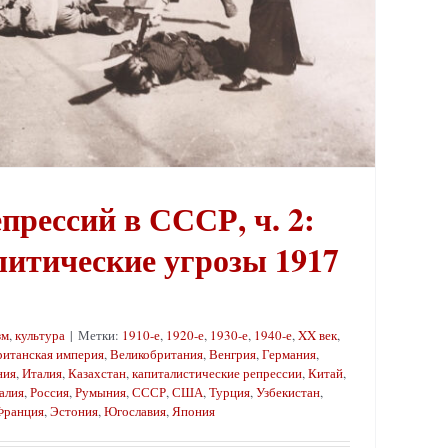
рессий в СССР, ч. 2:
итические угрозы 1917
зм
,
культура
|
Метки:
1910-е
,
1920-е
,
1930-е
,
1940-е
,
XX век
,
ританская империя
,
Великобритания
,
Венгрия
,
Германия
,
ния
,
Италия
,
Казахстан
,
капиталистические репрессии
,
Китай
,
алия
,
Россия
,
Румыния
,
СССР
,
США
,
Турция
,
Узбекистан
,
Франция
,
Эстония
,
Югославия
,
Япония