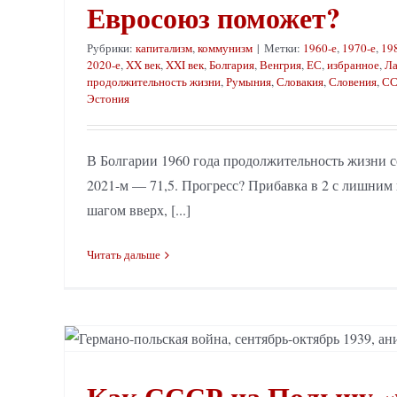
Евросоюз поможет?
Рубрики:
капитализм
,
коммунизм
|
Метки:
1960-е
,
1970-е
,
19
2020-е
,
XX век
,
XXI век
,
Болгария
,
Венгрия
,
ЕС
,
избранное
,
Ла
продолжительность жизни
,
Румыния
,
Словакия
,
Словения
,
СС
Эстония
В Болгарии 1960 года продолжительность жизни сос
2021-м — 71,5. Прогресс? Прибавка в 2 с лишним 
шагом вверх, [...]
Читать дальше
Как СССР на Польшу «