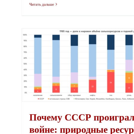
Читать дальше
Почему СССР проиграл в Холодной войне: природные ресурсы
Почему СССР проиграл
войне: природные ресу