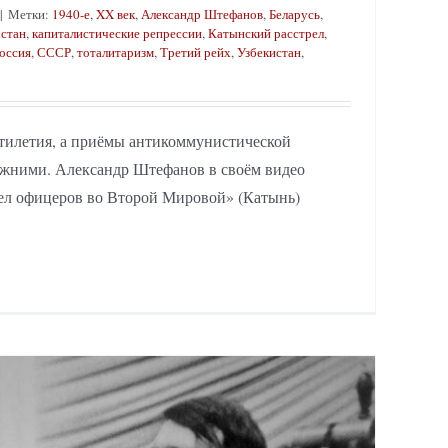
|
Метки:
1940-е
,
XX век
,
Александр Штефанов
,
Беларусь
,
хстан
,
капиталистические репрессии
,
Катынский расстрел
,
оссия
,
СССР
,
тоталитаризм
,
Третий рейх
,
Узбекистан
,
ятилетия, а приёмы антикоммунистической
ежними. Александр Штефанов в своём видео
ел офицеров во Второй Мировой» (Катынь)