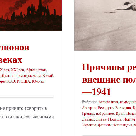
лионов
веках
Причины реп
X век
,
XXI век
,
Афганистан
,
внешние пол
избранное
,
империализм
,
Китай
,
орея
,
СССР
,
США
,
Южная
—1941
Рубрики:
капитализм
,
коммуни
не принято говорить в
Австрия
,
Беларусь
,
Болгария
,
Б
Греция
,
избранное
,
Иран
,
Испа
е политики, только иными
Латвия
,
Литва
,
Польша
,
Португ
Украина
,
фашизм
,
Финляндия
,