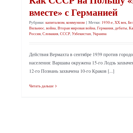
вместе» с Германией
Рубрики:
капитализм
,
коммунизм
|
Метки:
1930-е
,
XX век
,
Бе
Вильнюс
,
война
,
Вторая мировая война
,
Германия
,
дебаты
,
Ка
Россия
,
Словакия
,
СССР
,
Узбекистан
,
Украина
Действия Вермахта в сентябре 1939 против горо
населения: Варшава окружена 15-го Лодзь захваче
12-го Познань захвачена 10-го Краков [...]
Читать дальше