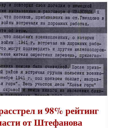
Катынский расстрел и 98% рейтинг советской власти от Штефанова
расстрел и 98% рейтинг
ласти от Штефанова