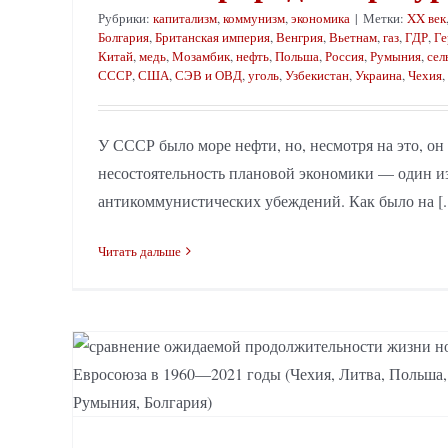
Рубрики:
капитализм
,
коммунизм
,
экономика
|
Метки:
XX век
Болгария
,
Британская империя
,
Венгрия
,
Вьетнам
,
газ
,
ГДР
,
Ге
Китай
,
медь
,
Мозамбик
,
нефть
,
Польша
,
Россия
,
Румыния
,
сел
СССР
,
США
,
СЭВ и ОВД
,
уголь
,
Узбекистан
,
Украина
,
Чехия
,
У СССР было море нефти, но, несмотря на это, он
несостоятельность плановой экономики — один и
антикоммунистических убеждений. Как было на [..
Читать дальше