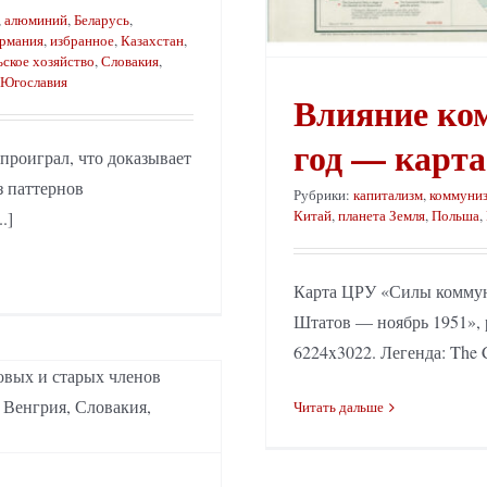
,
алюминий
,
Беларусь
,
рмания
,
избранное
,
Казахстан
,
ьское хозяйство
,
Словакия
,
Югославия
Влияние ком
год — карт
 проиграл, что доказывает
з паттернов
Рубрики:
капитализм
,
коммуни
Китай
,
планета Земля
,
Польша
,
.]
Карта ЦРУ «Силы коммун
Штатов — ноябрь 1951», 
6224x3022. Легенда: The Co
Читать дальше