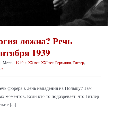
огия ложна? Речь
ентября 1939
|
Метки:
1940-е
,
XX век
,
XXI век
,
Германия
,
Гитлер
,
ша
речь фюрера в день нападения на Польшу? Там
х моментов. Если кто-то подозревает, что Гитлер
кие [...]