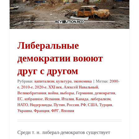
Либеральные
демократии воюют
друг с другом
Рубрики:
капитализм
,
культура
,
экономика
|
Метки:
2000-
е
,
2010-е
,
2020-е
,
XXI век
,
Алексей Навальный
,
Великобритания
,
война
,
выборы
,
Германия
,
демократия
,
ЕС
,
избранное
,
Испания
,
Италия
,
Канада
,
либерализм
,
НАТО
,
Нидерланды
,
Путин
,
Россия
,
РФ
,
США
,
Турция
,
Украина
,
Франция
,
ФРГ
,
Япония
Среди т. н. либерал-демократов существует