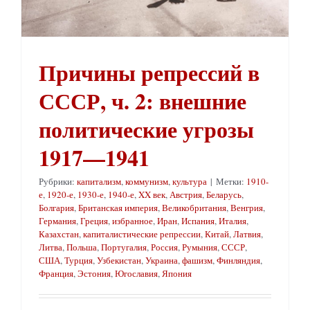
Причины репрессий в
СССР, ч. 2: внешние
политические угрозы
1917—1941
Рубрики:
капитализм
,
коммунизм
,
культура
|
Метки:
1910-
е
,
1920-е
,
1930-е
,
1940-е
,
XX век
,
Австрия
,
Беларусь
,
Болгария
,
Британская империя
,
Великобритания
,
Венгрия
,
Германия
,
Греция
,
избранное
,
Иран
,
Испания
,
Италия
,
Казахстан
,
капиталистические репрессии
,
Китай
,
Латвия
,
Литва
,
Польша
,
Португалия
,
Россия
,
Румыния
,
СССР
,
США
,
Турция
,
Узбекистан
,
Украина
,
фашизм
,
Финляндия
,
Франция
,
Эстония
,
Югославия
,
Япония