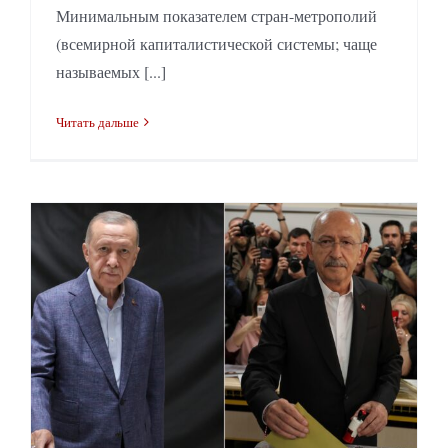
Минимальным показателем стран-метрополий
(всемирной капиталистической системы; чаще
называемых [...]
Читать дальше
Выборы в Турции: всё те же на манеже, 21-й год подряд