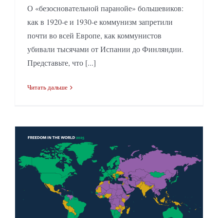
О «безосновательной паранойе» большевиков:
как в 1920-е и 1930-е коммунизм запретили
почти во всей Европе, как коммунистов
убивали тысячами от Испании до Финляндии.
Представьте, что [...]
Читать дальше
Freedom House и другие рейтинги свобод. Объективны ли они?