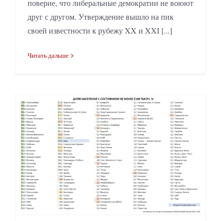
поверие, что либеральные демократии не воюют
друг с другом. Утверждение вышло на пик
своей известности к рубежу XX и XXI [...]
Читать дальше
Сколько небедных? Доля населения с состоянием $100k, по странам мира