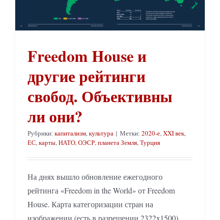
Freedom House и
другие рейтинги
свобод. Объективны
ли они?
Рубрики:
капитализм
,
культура
|
Метки:
2020-е
,
XXI век
,
ЕС
,
карты
,
НАТО
,
ОЭСР
,
планета Земля
,
Турция
На днях вышло обновление ежегодного
рейтинга «Freedom in the World» от Freedom
House. Карта категоризации стран на
изображении (есть в разрешении 2322х1500).