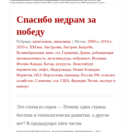
Спасибо недрам за
победу
Рубрики:
капитализм
,
экономика
|
Метки:
2000-е
,
2010-е
,
2020-е
,
XXI век
,
Австралия
,
Австрия
,
Бахрейн
,
Великобритания
,
вино
,
газ
,
Германия
,
Дания
,
добывающая
промышленность
,
железная руда
,
избранное
,
Испания
,
Италия
,
Канада
,
Катар
,
кукуруза
,
Люксембург
,
неравенство
,
нефть
,
Нидерланды
,
Новая Зеландия
,
Норвегия
,
ОАЭ
,
Португалия
,
пшеница
,
Россия
,
РФ
,
сельское
хозяйство
,
Словения
,
соя
,
США
,
Франция
,
Чехия
,
экспорт и
импорт
Это статья из серии — Почему одни страны
богатые и технологически развитые, а другие
нет? В предыдущих пяти частях
рассматривались настоящие причины, по