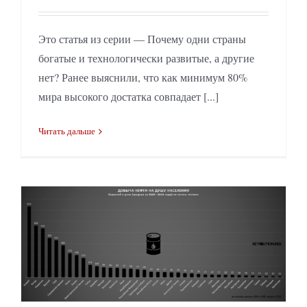
Это статья из серии — Почему одни страны
богатые и технологически развитые, а другие
нет? Ранее выяснили, что как минимум 80%
мира высокого достатка совпадает [...]
Читать дальше
Страны-лидеры по добыче нефти на душу населения