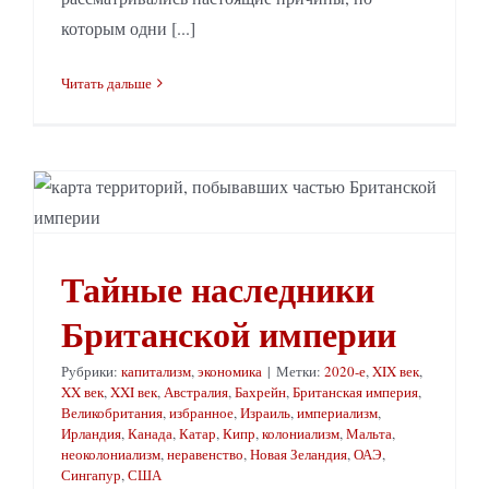
которым одни [...]
Читать дальше
Тайные наследники Британской империи
Тайные наследники
Британской империи
Рубрики:
капитализм
,
экономика
|
Метки:
2020-е
,
XIX век
,
XX век
,
XXI век
,
Австралия
,
Бахрейн
,
Британская империя
,
Великобритания
,
избранное
,
Израиль
,
империализм
,
Ирландия
,
Канада
,
Катар
,
Кипр
,
колониализм
,
Мальта
,
неоколониализм
,
неравенство
,
Новая Зеландия
,
ОАЭ
,
Сингапур
,
США