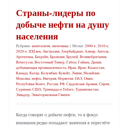
Страны-лидеры по
добыче нефти на душу
населения
Рубрики:
капитализм
,
экономика
|
Метки:
2000-е
,
2010-е
,
2020-е
,
XXI век
,
Австралия
,
Азербайджан
,
Алжир
,
Ангола
,
Аргентина
,
Бахрейн
,
Бразилия
,
Бруней
,
Великобритания
,
Венесуэла
,
Восточный Тимор
,
Габон
,
Гайана
,
Дания
,
добывающая промышленность
,
Ирак
,
Иран
,
Казахстан
,
Канада
,
Катар
,
Колумбия
,
Кувейт
,
Ливия
,
Малайзия
,
Мексика
,
нефть
,
Нигерия
,
Норвегия
,
ОАЭ
,
Оман
,
Республика Конго
,
Россия
,
РФ
,
Саудовская Аравия
,
Сирия
,
Суринам
,
США
,
Тринидад и Тобаго
,
Туркменистан
,
Эквадор
,
Экваториальная Гвинея
Когда говорят о добыче нефти, то в фокус
внимания редко попадают значения в пересчёте