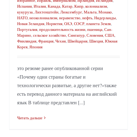
избранное
,
Израиль
,
империализм
,
Ирландия
,
Исландия
,
Испания
,
Италия
,
Канада
,
Катар
,
Кипр
,
колониализм
,
кукуруза
,
Лихтенштейн
,
Люксембург
,
Мальта
,
Монако
,
НАТО
,
неоколониализм
,
неравенство
,
нефть
,
Нидерланды
,
Новая Зеландия
,
Норвегия
,
ОАЭ
,
ОЭСР
,
планета Земля
,
Португалия
,
продолжительность жизни
,
пшеница
,
Сан-
Марино
,
сельское хозяйство
,
Сингапур
,
Словения
,
США
,
Финляндия
,
Франция
,
Чехия
,
Швейцария
,
Швеция
,
Южная
Корея
,
Япония
это резюме ранее опубликованной серии
«Почему одни страны богатые и
технологически развитые, а другие нет?»также
есть перевод данного материала на английский
язык В таблице представлен [...]
Читать дальше