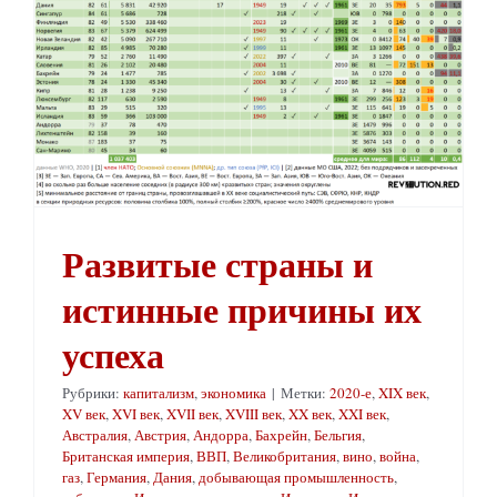
Развитые страны и
истинные причины их
успеха
Рубрики:
капитализм
,
экономика
|
Метки:
2020-е
,
XIX век
,
XV век
,
XVI век
,
XVII век
,
XVIII век
,
XX век
,
XXI век
,
Австралия
,
Австрия
,
Андорра
,
Бахрейн
,
Бельгия
,
Британская империя
,
ВВП
,
Великобритания
,
вино
,
война
,
газ
,
Германия
,
Дания
,
добывающая промышленность
,