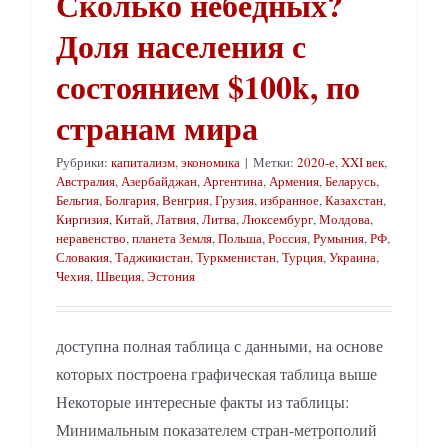
Сколько небедных?
Доля населения с
состоянием $100k, по
странам мира
Рубрики:
капитализм
,
экономика
|
Метки:
2020-е
,
XXI век
,
Австралия
,
Азербайджан
,
Аргентина
,
Армения
,
Беларусь
,
Бельгия
,
Болгария
,
Венгрия
,
Грузия
,
избранное
,
Казахстан
,
Киргизия
,
Китай
,
Латвия
,
Литва
,
Люксембург
,
Молдова
,
неравенство
,
планета Земля
,
Польша
,
Россия
,
Румыния
,
РФ
,
Словакия
,
Таджикистан
,
Туркменистан
,
Турция
,
Украина
,
Чехия
,
Швеция
,
Эстония
доступна полная таблица с данными, на основе
которых построена графическая таблица выше
Некоторые интересные факты из таблицы:
Минимальным показателем стран-метрополий