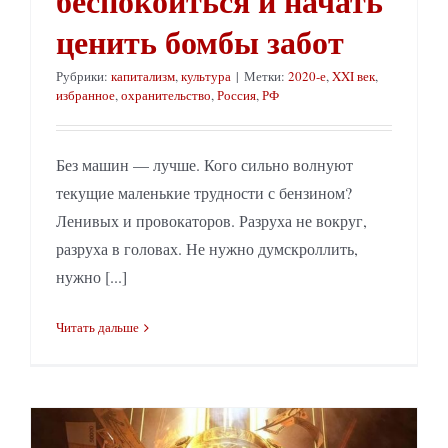
беспокоиться и начать
ценить бомбы забот
Рубрики:
капитализм
,
культура
|
Метки:
2020-е
,
XXI век
,
избранное
,
охранительство
,
Россия
,
РФ
Без машин — лучше. Кого сильно волнуют
текущие маленькие трудности с бензином?
Ленивых и провокаторов. Разруха не вокруг,
разруха в головах. Не нужно думскроллить,
нужно [...]
Читать дальше