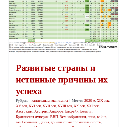
Развитые страны и
истинные причины их
успеха
Рубрики:
капитализм
,
экономика
|
Метки:
2020-е
,
XIX век
,
XV век
,
XVI век
,
XVII век
,
XVIII век
,
XX век
,
XXI век
,
Австралия
,
Австрия
,
Андорра
,
Бахрейн
,
Бельгия
,
Британская империя
,
ВВП
,
Великобритания
,
вино
,
война
,
газ
,
Германия
,
Дания
,
добывающая промышленность
,