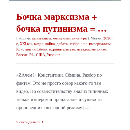
Бочка марксизма +
бочка путинизма = …
Рубрики:
капитализм
,
коммунизм
,
культура
|
Метки:
2020-
е
,
XXI век
,
видео
,
война
,
дебаты
,
избранное
,
империализм
,
Константин Сёмин
,
охранительство
,
псевдокоммунизм
,
Россия
,
РФ
,
США
,
Украина
«ZАчем?» Константина Сёмина. Разбор по
фактам. Это не просто обзор какого-то там
видео. По совместительству анализ типичных
тейков имперской пропаганды и сущности
проповедника выгодной режиму [...]
Читать дальше