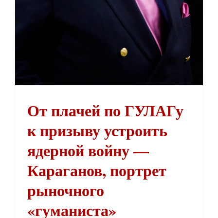
От плачей по ГУЛАГу
к призыву устроить
ядерной войну —
Караганов, портрет
рыночного
«гуманиста»