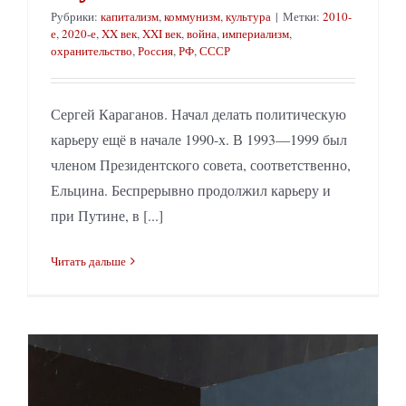
Рубрики:
капитализм
,
коммунизм
,
культура
|
Метки:
2010-
е
,
2020-е
,
XX век
,
XXI век
,
война
,
империализм
,
охранительство
,
Россия
,
РФ
,
СССР
Сергей Караганов. Начал делать политическую
карьеру ещё в начале 1990-х. В 1993—1999 был
членом Президентского совета, соответственно,
Ельцина. Беспрерывно продолжил карьеру и
при Путине, в [...]
Читать дальше