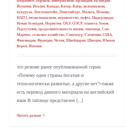
избранное
,
Израиль
,
империализм
,
Ирландия
,
Исландия
,
Испания
,
Италия
,
Канада
,
Катар
,
Кипр
,
колониализм
,
кукуруза
,
Лихтенштейн
,
Люксембург
,
Мальта
,
Монако
,
НАТО
,
неоколониализм
,
неравенство
,
нефть
,
Нидерланды
,
Новая Зеландия
,
Норвегия
,
ОАЭ
,
ОЭСР
,
планета Земля
,
Португалия
,
продолжительность жизни
,
пшеница
,
Сан-
Марино
,
сельское хозяйство
,
Сингапур
,
Словения
,
США
,
Финляндия
,
Франция
,
Чехия
,
Швейцария
,
Швеция
,
Южная
Корея
,
Япония
это резюме ранее опубликованной серии
«Почему одни страны богатые и
технологически развитые, а другие нет?»также
есть перевод данного материала на английский
язык В таблице представлен [...]
Читать дальше