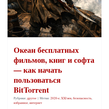
Океан бесплатных
фильмов, книг и софта
— как начать
пользоваться
BitTorrent
Рубрики:
другое
|
Метки:
2020-е
,
XXI век
,
безопасность
,
избранное
,
интернет