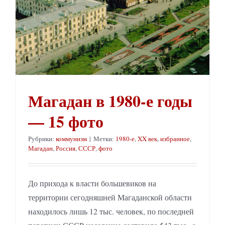
Магадан в 1980-е годы
— 15 фото
Рубрики:
коммунизм
|
Метки:
1980-е
,
XX век
,
избранное
,
Магадан
,
Россия
,
СССР
,
фото
До прихода к власти большевиков на
территории сегодняшней Магаданской области
находилось лишь 12 тыс. человек, по последней