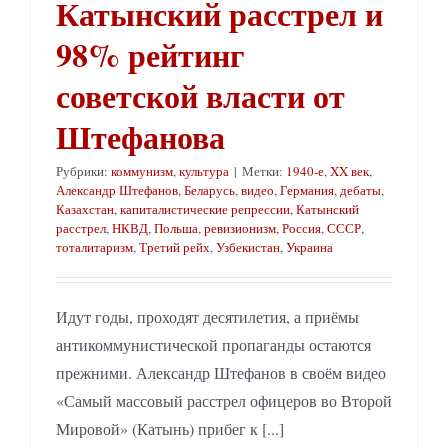
Катынский расстрел и
98% рейтинг
советской власти от
Штефанова
Рубрики:
коммунизм
,
культура
|
Метки:
1940-е
,
XX век
,
Александр Штефанов
,
Беларусь
,
видео
,
Германия
,
дебаты
,
Казахстан
,
капиталистические репрессии
,
Катынский
расстрел
,
НКВД
,
Польша
,
ревизионизм
,
Россия
,
СССР
,
тоталитаризм
,
Третий рейх
,
Узбекистан
,
Украина
Идут годы, проходят десятилетия, а приёмы
антикоммунистической пропаганды остаются
прежними. Александр Штефанов в своём видео
«Самый массовый расстрел офицеров во Второй
Мировой» (Катынь) прибег к [...]