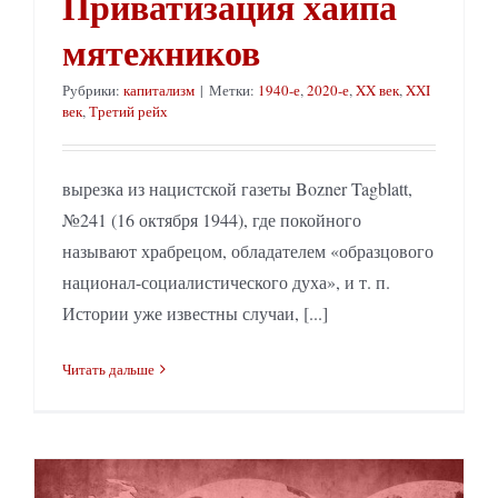
Приватизация хайпа
мятежников
Рубрики:
капитализм
|
Метки:
1940-е
,
2020-е
,
XX век
,
XXI
век
,
Третий рейх
вырезка из нацистской газеты Bozner Tagblatt,
№241 (16 октября 1944), где покойного
называют храбрецом, обладателем «образцового
национал-социалистического духа», и т. п.
Истории уже известны случаи, [...]
Читать дальше