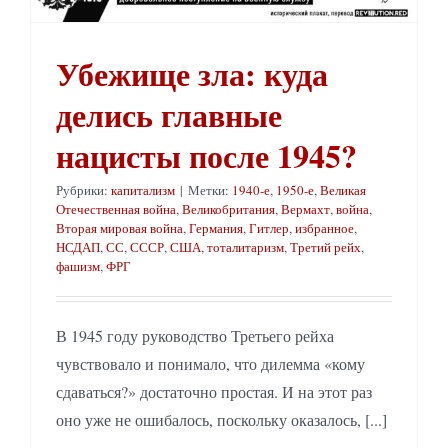
Убежище зла: куда
делись главные
нацисты после 1945?
Рубрики:
капитализм
|
Метки:
1940-е
,
1950-е
,
Великая
Отечественная война
,
Великобритания
,
Вермахт
,
война
,
Вторая мировая война
,
Германия
,
Гитлер
,
избранное
,
НСДАП
,
СС
,
СССР
,
США
,
тоталитаризм
,
Третий рейх
,
фашизм
,
ФРГ
В 1945 году руководство Третьего рейха
чувствовало и понимало, что дилемма «кому
сдаваться?» достаточно простая. И на этот раз
оно уже не ошибалось, поскольку оказалось, [...]