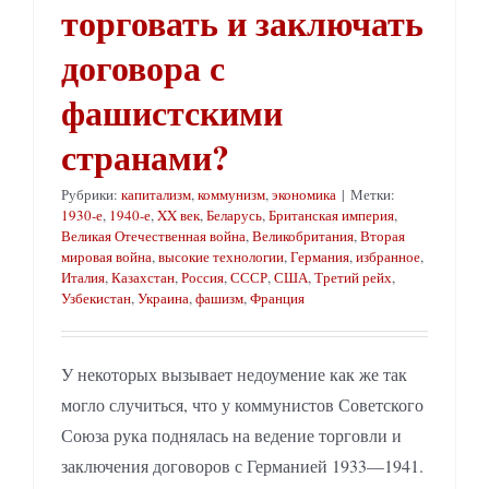
торговать и заключать
договора с
фашистскими
странами?
Рубрики:
капитализм
,
коммунизм
,
экономика
|
Метки:
1930-е
,
1940-е
,
XX век
,
Беларусь
,
Британская империя
,
Великая Отечественная война
,
Великобритания
,
Вторая
мировая война
,
высокие технологии
,
Германия
,
избранное
,
Италия
,
Казахстан
,
Россия
,
СССР
,
США
,
Третий рейх
,
Узбекистан
,
Украина
,
фашизм
,
Франция
У некоторых вызывает недоумение как же так
могло случиться, что у коммунистов Советского
Союза рука поднялась на ведение торговли и
заключения договоров с Германией 1933—1941.