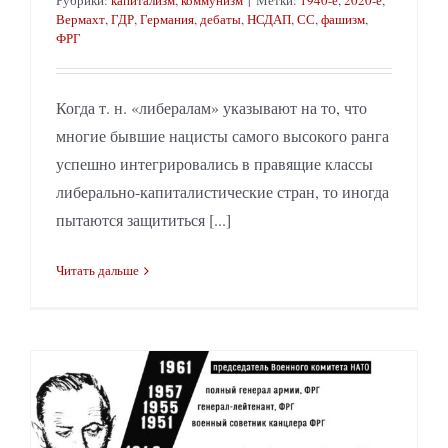
Рубрики:
капитализм
,
коммунизм
|
Метки:
1940-е
,
2020-е
,
Вермахт
,
ГДР
,
Германия
,
дебаты
,
НСДАП
,
СС
,
фашизм
,
ФРГ
Когда т. н. «либералам» указывают на то, что
многие бывшие нацисты самого высокого ранга
успешно интегрировались в правящие классы
либерально-капиталистические стран, то иногда
пытаются защититься [...]
Читать дальше