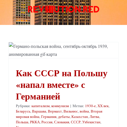
Skip
to
content
Как СССР на Польшу «напал вместе» с Германией
Как СССР на Польшу
«напал вместе» с
Германией
Рубрики:
капитализм
,
коммунизм
|
Метки:
1930-е
,
XX век
,
Беларусь
,
Варшава
,
Вермахт
,
Вильнюс
,
война
,
Вторая
мировая война
,
Германия
,
дебаты
,
Казахстан
,
Литва
,
Польша
,
РККА
,
Россия
,
Словакия
,
СССР
,
Узбекистан
,