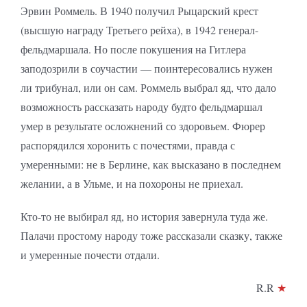
Эрвин Роммель. В 1940 получил Рыцарский крест
(высшую награду Третьего рейха), в 1942 генерал-
фельдмаршала. Но после покушения на Гитлера
заподозрили в соучастии — поинтересовались нужен
ли трибунал, или он сам. Роммель выбрал яд, что дало
возможность рассказать народу будто фельдмаршал
умер в результате осложнений со здоровьем. Фюрер
распорядился хоронить с почестями, правда с
умеренными: не в Берлине, как высказано в последнем
желании, а в Ульме, и на похороны не приехал.
Кто-то не выбирал яд, но история завернула туда же.
Палачи простому народу тоже рассказали сказку, также
и умеренные почести отдали.
R.R
★