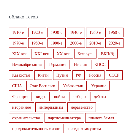
облако тегов
1910-е
1920-е
1930-е
1940-е
1950-е
1960-е
1970-е
1980-е
1990-е
2000-е
2010-е
2020-е
XIX век
XXI век
XX век
Беларусь
ВКП(б)
Великобритания
Германия
Италия
КПСС
Казахстан
Китай
Путин
РФ
Россия
СССР
США
Стас Васильев
Узбекистан
Украина
Франция
видео
война
выборы
дебаты
избранное
империализм
неравенство
охранительство
партноменклатура
планета Земля
продолжительность жизни
псевдокоммунизм