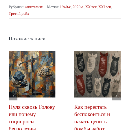
Рубрики:
капитализм
|
Метки:
1940-е
,
2020-е
,
XX век
,
XXI век
,
Третий рейх
Похожие записи
Пуля сквозь Голову
Как перестать
или почему
беспокоиться и
соцопросы
начать ценить
бесполезны
бомбы забот