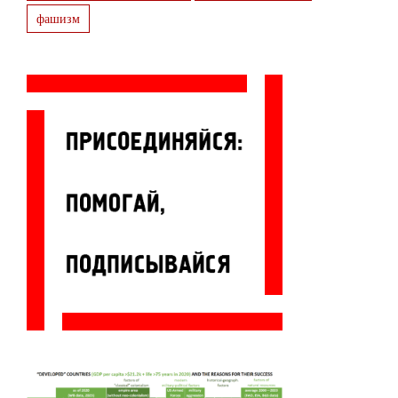
фашизм