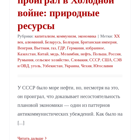
войне: природные
ресурсы
Рубрики:
капитализм
,
коммунизм
,
экономика
|
Метки:
XX
век
,
алюминий
,
Беларусь
,
Болгария
,
Британская империя
,
Венгрия
,
Вьетнам
,
газ
,
ГДР
,
Германия
,
избранное
,
Казахстан
,
Китай
,
медь
,
Мозамбик
,
нефть
,
Польша
,
Россия
,
Румыния
,
сельское хозяйство
,
Словакия
,
СССР
,
США
,
СЭВ
и ОВД
,
уголь
,
Узбекистан
,
Украина
,
Чехия
,
Югославия
У СССР было море нефти, но, несмотря на это,
он проиграл, что доказывает несостоятельность
плановой экономики — один из паттернов
антикоммунистических убеждений. Как было на
[...]
Читать дальше