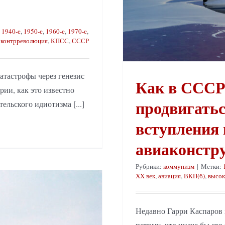
,
1940-е
,
1950-е
,
1960-е
,
1970-е
,
,
контрреволюция
,
КПСС
,
СССР
тастрофы через генезис
Как в СССР
рии, как это известно
продвигатьс
ельского идиотизма [...]
вступления
авиаконстр
Рубрики:
коммунизм
|
Метки:
XX век
,
авиация
,
ВКП(б)
,
высок
Недавно Гарри Каспаров 
потому, что иначе бы его