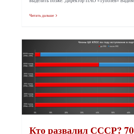
выделить позже. Директор ПАО «Туполев» Вадим К
Читать дальше
Кто развалил СССР? 70