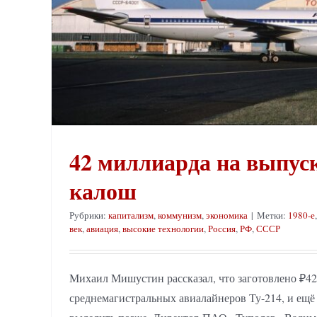
42 миллиарда на выпуск
калош
Рубрики:
капитализм
,
коммунизм
,
экономика
|
Метки:
1980-е
век
,
авиация
,
высокие технологии
,
Россия
,
РФ
,
СССР
Михаил Мишустин рассказал, что заготовлено ₽42
среднемагистральных авиалайнеров Ту-214, и ещё