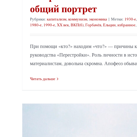
общий портрет
Рубрики:
капитализм
,
коммунизм
,
экономика
|
Метки:
1930-е
1980-е
,
1990-е
,
XX век
,
ВКП(б)
,
Горбачёв
,
Ельцин
,
избранное
При помощи «кто?» находим «что?» — причины ка
руководства «Перестройки». Роль личности в исто
материалистам, довольна скромна. Апофеоз обыват
Читать дальше