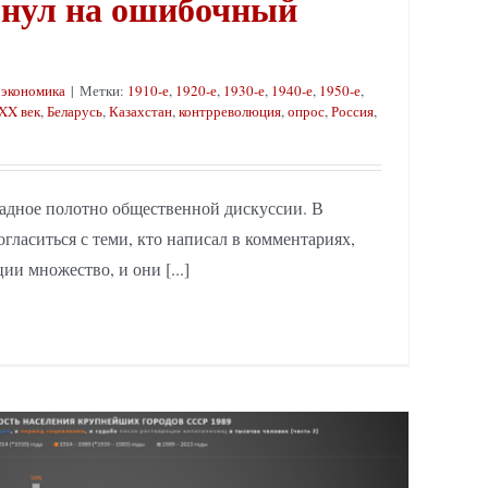
нул на ошибочный
,
экономика
|
Метки:
1910-е
,
1920-е
,
1930-е
,
1940-е
,
1950-е
,
XX век
,
Беларусь
,
Казахстан
,
контрреволюция
,
опрос
,
Россия
,
мадное полотно общественной дискуссии. В
огласиться с теми, кто написал в комментариях,
и множество, и они [...]