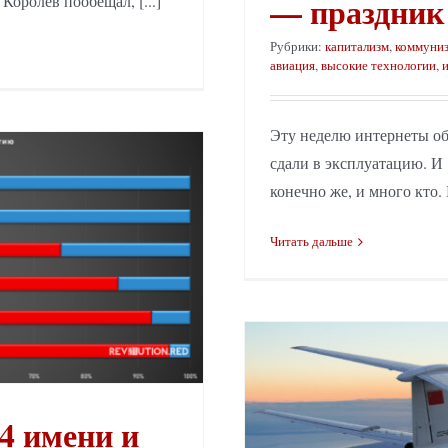
— праздник
оролёв пообещал, [...]
Рубрики:
капитализм
,
коммуни
авиация
,
высокие технологии
,
Эту неделю интернеты об
сдали в эксплуатацию. И
конечно же, и много кто. Н
Читать дальше
4 имени и
Как в СССР не давали продвиг