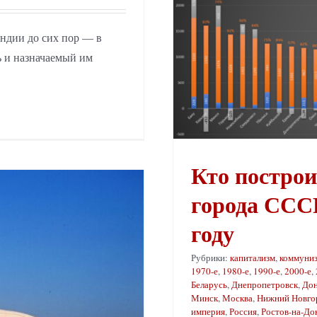
ндии до сих пор — в
ь и назначаемый им
Кто постро
города СССР
году
Рубрики:
капитализм
,
коммуни
1970-е
,
1980-е
,
1990-е
,
2000-е
,
Беларусь
,
Днепропетровск
,
Дон
Минск
,
Москва
,
Нижний Новго
империя
,
Россия
,
Ростов-на-До