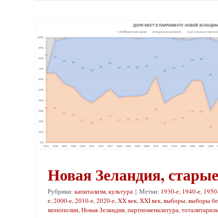
Новая Зеландия, стары
Рубрики:
капитализм
,
культура
|
Метки:
1930-е
,
1940-е
,
1950
е
,
2000-е
,
2010-е
,
2020-е
,
XX век
,
XXI век
,
выборы
,
выборы бе
монополии
,
Новая Зеландия
,
партноменклатура
,
тоталитариз