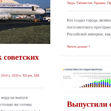
Тверь
,
Узбекистан
,
Украина
,
Уф
Кто создал города, являю
постсоветского пространс
Российской империи, кака
Читать дальше
 советских
,
2010-е
,
2020-е
,
XX век
,
XXI
 млрд на выпуск
Выпустили о
 столько же готовы