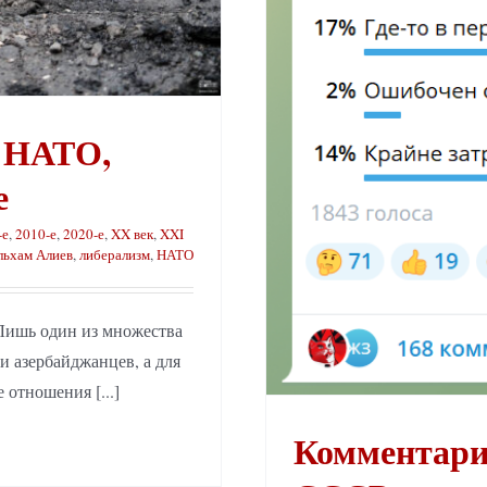
, НАТО,
е
-е
,
2010-е
,
2020-е
,
XX век
,
XXI
льхам Алиев
,
либерализм
,
НАТО
Лишь один из множества
и азербайджанцев, а для
 отношения [...]
Комментарий