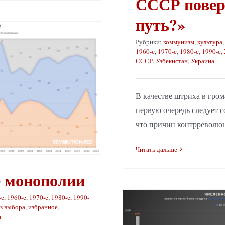
СССР повер
путь?»
Рубрики:
коммунизм
,
культура
1960-е
,
1970-е
,
1980-е
,
1990-е
,
СССР
,
Узбекистан
,
Украина
В качестве штриха в гро
первую очередь следует с
что причин контрреволюци
Читать дальше
е монополии
-е
,
1960-е
,
1970-е
,
1980-е
,
1990-
з выбора
,
избранное
,
м