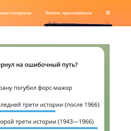
а:
нные материалы
Помочь, присоединиться