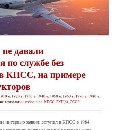
 не давали
я по службе без
 в КПСС, на примере
укторов
1910-е
,
1920-е
,
1930-е
,
1940-е
,
1950-е
,
1960-е
,
1970-е
,
1980-е
,
ие технологии
,
избранное
,
КПСС
,
РКП(б)
,
СССР
на интервью заявил: вступил в КПСС в 1984
 не допустили к игре за звание чемпиона мира.