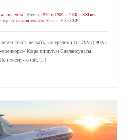
зм
,
экономика
|
Метки:
1970-е
,
1980-е
,
2020-е
,
XXI век
,
интернет
,
охранительство
,
Россия
,
РФ
,
СССР
летает текст, дескать, «очередной Ил-76МД-90А»
 «военкоры» Коцы пишут, и Сделаноунасы,
о почему-то (ой, [...]
аться по службе без вступления в КПСС, на примере авиаконструкторов