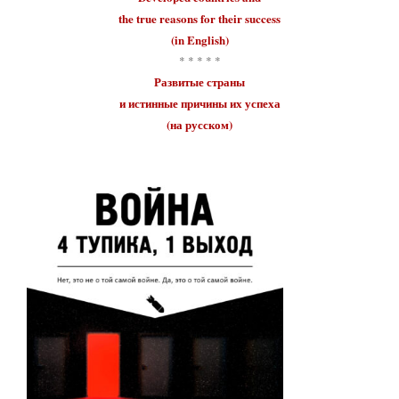
the true reasons for their
success
(in English)
* * * * *
Развитые страны
и истинные причины их
успеха
(на русском)