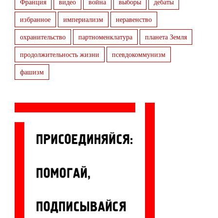
Франция
видео
война
выборы
дебаты
избранное
империализм
неравенство
охранительство
партноменклатура
планета Земля
продолжительность жизни
псевдокоммунизм
фашизм