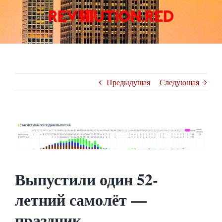
Skip
to
content
Предыдущая
Следующая
View
Larger
Image
Выпустили один 52-
летний самолёт —
праздник