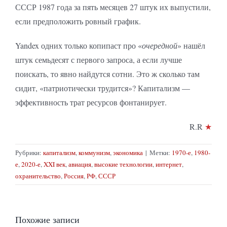
СССР 1987 года за пять месяцев 27 штук их выпустили,
если предположить ровный график.
Yandex одних только копипаст про «
очередной
» нашёл
штук семьдесят с первого запроса, а если лучше
поискать, то явно найдутся сотни. Это ж сколько там
сидит, «патриотически трудится»? Капитализм —
эффективность трат ресурсов фонтанирует.
R.R
★
Рубрики:
капитализм
,
коммунизм
,
экономика
|
Метки:
1970-е
,
1980-
е
,
2020-е
,
XXI век
,
авиация
,
высокие технологии
,
интернет
,
охранительство
,
Россия
,
РФ
,
СССР
Похожие записи