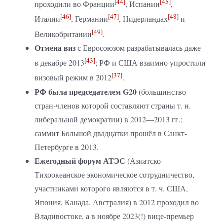
[44]
[45]
проходили во Франции
, Испании
,
[46]
[47]
[48]
Италии
, Германии
, Нидерландах
и
[49]
Великобритании
.
Отмена виз
с Евросоюзом разрабатывалась даже
[43]
в декабре 2013
; РФ и США взаимно упростили
[37]
визовый режим в 2012
.
РФ была председателем G20
(большинство
стран-членов которой составляют страны т. н.
либеральной демократии) в 2012—2013 гг.;
саммит Большой двадцатки прошёл в Санкт-
Петербурге в 2013.
Ежегодный форум АТЭС
(Азиатско-
Тихоокеанское экономическое сотрудничество,
участниками которого являются в т. ч. США,
Япония, Канада, Австралия) в 2012 проходил во
Владивостоке, а в ноябре 2023(!) вице-премьер