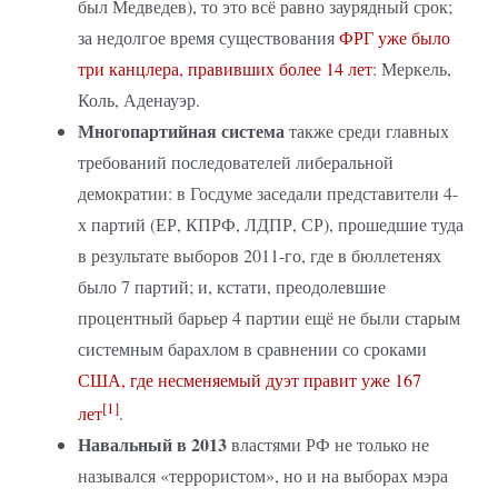
был Медведев), то это всё равно заурядный срок;
за недолгое время существования
ФРГ уже было
три канцлера, правивших более 14 лет
: Меркель,
Коль, Аденауэр.
Многопартийная система
также среди главных
требований последователей либеральной
демократии: в Госдуме заседали представители 4-
х партий (ЕР, КПРФ, ЛДПР, СР), прошедшие туда
в результате выборов 2011-го, где в бюллетенях
было 7 партий; и, кстати, преодолевшие
процентный барьер 4 партии ещё не были старым
системным барахлом в сравнении со сроками
США, где несменяемый дуэт правит уже 167
[1]
лет
.
Навальный в 2013
властями РФ не только не
назывался «террористом», но и на выборах мэра