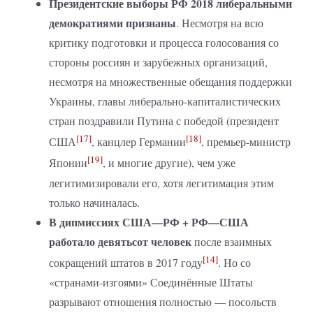
Президентские выборы РФ 2018 либеральными
демократиями признаны
. Несмотря на всю
критику подготовки и процесса голосования со
стороны россиян и зарубежных организаций,
несмотря на множественные обещания поддержки
Украины, главы либерально-капиталистических
стран поздравили Путина с победой (президент
[17]
[18]
США
, канцлер Германии
, премьер-министр
[19]
Японии
, и многие другие), чем уже
легитимизировали его, хотя легитимация этим
только начиналась.
В дипмиссиях США—РФ + РФ—США
работало девятьсот человек
после взаимных
[14]
сокращений штатов в 2017 году
. Но со
«странами-изгоями» Соединённые Штаты
разрывают отношения полностью — посольств