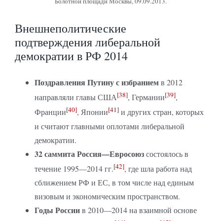
Болотной площади Москвы, 09.09.2013.
Внешнеполитические
подтверждения либеральной
демократии в РФ 2014
Поздравления Путину с избранием
в 2012
[38]
[39]
направляли главы США
, Германии
,
[40]
[41]
Франции
, Японии
и других стран, которых
и считают главными оплотами либеральной
демократии.
32 саммита Россия—Евросоюз
состоялось в
[42]
течение 1995—2014 гг.
, где шла работа над
сближением РФ и ЕС, в том числе над единым
визовым и экономическим пространством.
Годы России
в 2010—2014 на взаимной основе