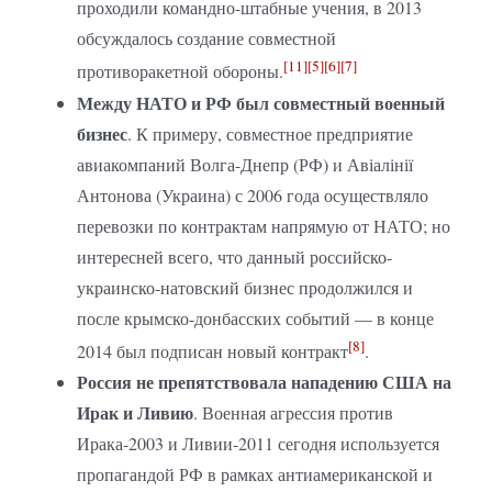
проходили командно-штабные учения, в 2013
обсуждалось создание совместной
[11]
[5]
[6]
[7]
противоракетной обороны.
Между НАТО и РФ был совместный военный
бизнес
. К примеру, совместное предприятие
авиакомпаний Волга-Днепр (РФ) и Авіалінії
Антонова (Украина) с 2006 года осуществляло
перевозки по контрактам напрямую от НАТО; но
интересней всего, что данный российско-
украинско-натовский бизнес продолжился и
после крымско-донбасских событий — в конце
[8]
2014 был подписан новый контракт
.
Россия не препятствовала нападению США на
Ирак и Ливию
. Военная агрессия против
Ирака-2003 и Ливии-2011 сегодня используется
пропагандой РФ в рамках антиамериканской и