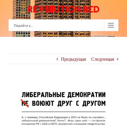
Skip
to
content
Перейти к...
Предыдущая
Следующая
View
Larger
Image