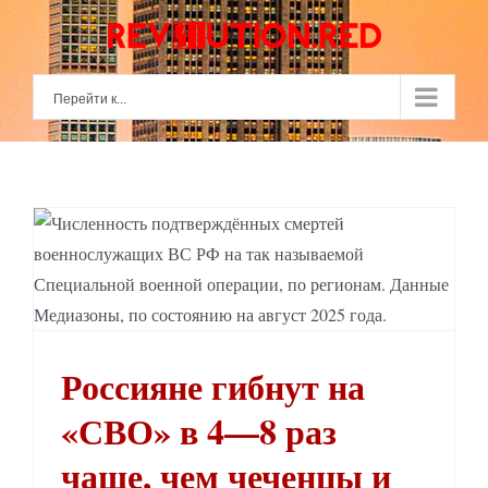
Skip
to
content
Перейти к...
Россияне гибнут на «СВО» в 4—8 раз чаще, чем чеченцы и москвичи
Россияне гибнут на
«СВО» в 4—8 раз
чаще, чем чеченцы и