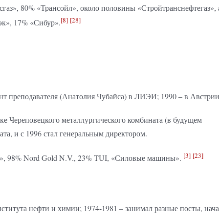
сгаз», 80% «Трансойл», около половины «Стройтранснефтегаз», 
[8]
[28]
эк», 17% «Сибур».
тент преподавателя (Анатолия Чубайса) в ЛИЭИ; 1990 – в Австрии
ке Череповецкого металлургического комбината (в будущем –
та, и с 1996 стал генеральным директором.
[3]
[23]
», 98% Nord Gold N.V., 23% TUI, «Силовые машины».
ститута нефти и химии; 1974-1981 – занимал разные посты, нач