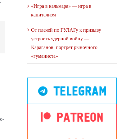
-
«Игра в кальмара» — игра в
капитализм
От плачей по ГУЛАГу к призыву
устроить ядерной войну —
Караганов, портрет рыночного
«гуманиста»
о-