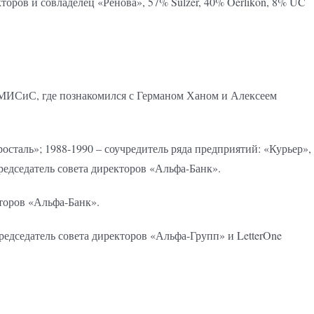
кторов и совладелец «Ренова», 57% Sulzer, 40% Oerlikon, 8% UC
м МИСиС, где познакомился с Германом Ханом и Алексеем
росталь»; 1988-1990 – соучредитель ряда предприятий: «Курьер»,
редседатель совета директоров «Альфа-Банк».
кторов «Альфа-Банк».
едседатель совета директоров «Альфа-Групп» и LetterOne