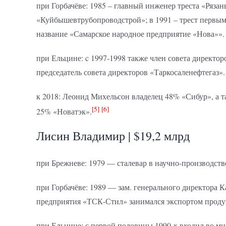
при Горбачёве: 1985 – главный инженер треста «Рязан
«Куйбышевтрубопроводстрой»; в 1991 – трест первым
название «Самарское народное предприятие «Нова»».
при Ельцине: c 1997-1998 также член совета директо
председатель совета директоров «Таркосаленефтегаз».
к 2018: Леонид Михельсон владелец 48% «Сибур», а т
[5]
[6]
25% «Новатэк».
Лисин Владимир | $19,2 млрд
при Брежневе: 1979 — сталевар в научно-производств
при Горбачёве: 1989 — зам. генерального директора К
предприятия «ТСК-Стил» занимался экспортом проду
при Ельцине: с первой половины 1990-х входил во м