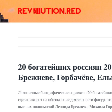
Skip
to
content
20 богатейших россиян 20
Брежневе, Горбачёве, Ел
Лаконичные биографические справки о 20 богатейших
сделан акцент на обозначение деятельности фигурант
высших полномочий Леонида Брежнева, Михаила Горба