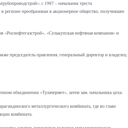
ьтрубопроводстрой»; с 1987 – начальник треста
 в регионе преобразован в акционерное общество, получившее
ров «Роснефтегазстрой», «Селькупская нефтяная компания» и
акже председатель правления, генеральный директор и владелец
енном объединении «Тулачермет», затем зам. начальника цеха.
арагандинского металлургического комбината, где во главе
кции комбината.
ножество советов директоров ведущих металлургических