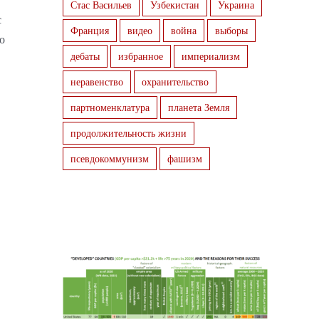
Стас Васильев
Узбекистан
Украина
с
Франция
видео
война
выборы
о
дебаты
избранное
империализм
неравенство
охранительство
партноменклатура
планета Земля
продолжительность жизни
псевдокоммунизм
фашизм