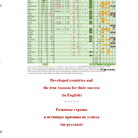
а
.
Developed countries
and
the true reasons for their
success
(in English)
* * * * *
Развитые страны
и истинные причины их
успеха
(на русском)
ав