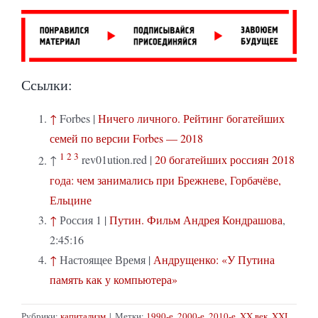
Ссылки:
↑
Forbes |
Ничего личного. Рейтинг богатейших
семей по версии Forbes — 2018
1
2
3
↑
rev01ution.red |
20 богатейших россиян 2018
года: чем занимались при Брежневе, Горбачёве,
Ельцине
↑
Россия 1 |
Путин. Фильм Андрея Кондрашова
,
2:45:16
↑
Настоящее Время |
Андрущенко: «У Путина
память как у компьютера»
Рубрики:
капитализм
|
Метки:
1990-е
,
2000-е
,
2010-е
,
XX век
,
XXI