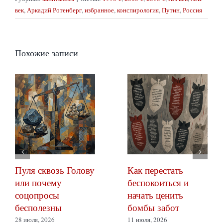
век
,
Аркадий Ротенберг
,
избранное
,
конспирология
,
Путин
,
Россия
Похожие записи
Пуля сквозь Голову
Как перестать
или почему
беспокоиться и
соцопросы
начать ценить
бесполезны
бомбы забот
28 июля, 2026
11 июля, 2026