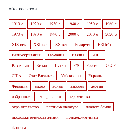
облако тегов
1910-е
1920-е
1930-е
1940-е
1950-е
1960-е
1970-е
1980-е
1990-е
2000-е
2010-е
2020-е
XIX век
XXI век
XX век
Беларусь
ВКП(б)
Великобритания
Германия
Италия
КПСС
Казахстан
Китай
Путин
РФ
Россия
СССР
США
Стас Васильев
Узбекистан
Украина
Франция
видео
война
выборы
дебаты
избранное
империализм
неравенство
охранительство
партноменклатура
планета Земля
продолжительность жизни
псевдокоммунизм
фашизм