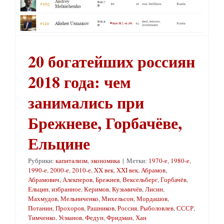
20 богатейших россиян
2018 года: чем
занимались при
Брежневе, Горбачёве,
Ельцине
Рубрики:
капитализм
,
экономика
|
Метки:
1970-е
,
1980-е
,
1990-е
,
2000-е
,
2010-е
,
XX век
,
XXI век
,
Абрамов
,
Абрамович
,
Алекперов
,
Брежнев
,
Вексельберг
,
Горбачёв
,
Ельцин
,
избранное
,
Керимов
,
Кузьмичёв
,
Лисин
,
Махмудов
,
Мельниченко
,
Михельсон
,
Мордашов
,
Потанин
,
Прохоров
,
Рашников
,
Россия
,
Рыболовлев
,
СССР
,
Тимченко
,
Усманов
,
Федун
,
Фридман
,
Хан