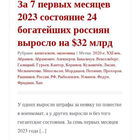
За 7 первых месяцев
2023 состояние 24
богатейших россиян
выросло на $32 млрд
Рубрики:
капитализм
,
экономика
|
Метки:
2020-е
,
XXI век
,
Абрамов
,
Абрамович
,
Алекперов
,
Бакальчук
,
Вексельберг
,
Галицкий
,
Гурьев
,
Кантор
,
Керимов
,
Кузьмичёв
,
Лисин
,
Мельниченко
,
Михельсон
,
Мордашов
,
Потанин
,
Прохоров
,
Рашников
,
Россия
,
РФ
,
Рыболовлев
,
Усманов
,
Федун
,
Фридман
,
Хан
У одних выросли штрафы за неявку по повестке
в военкомат, а у других выросли и без того
гигантские состояния. За семь первых месяцев
2023 года [...]