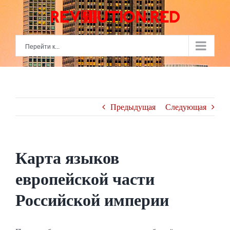
Skip
to
content
Перейти к...
Предыдущая
Следующая
Карта языков
европейской части
Российской империи