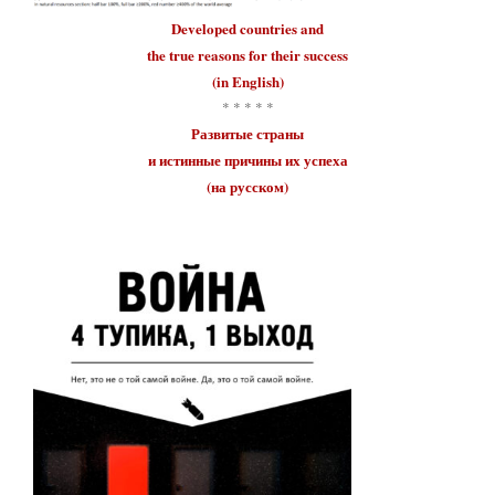
Developed countries
and
the true reasons for their
success
(in English)
* * * * *
Развитые страны
и истинные причины их
успеха
(на русском)