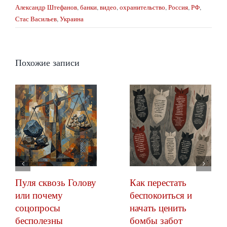
Александр Штефанов
,
банки
,
видео
,
охранительство
,
Россия
,
РФ
,
Стас Васильев
,
Украина
Похожие записи
Пуля сквозь Голову
Как перестать
или почему
беспокоиться и
соцопросы
начать ценить
бесполезны
бомбы забот