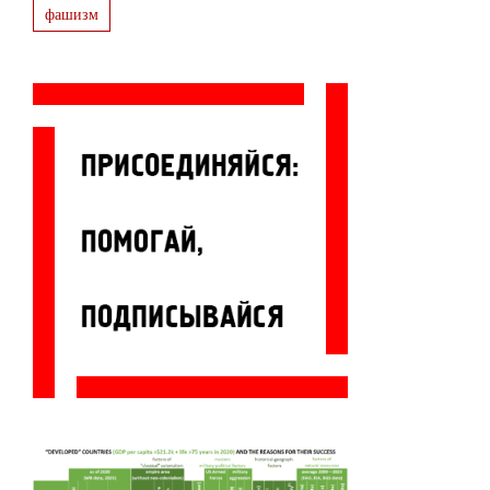
фашизм