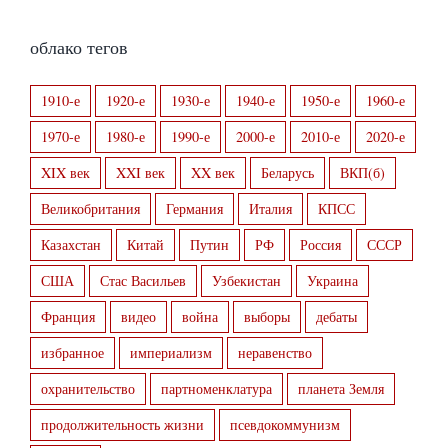
облако тегов
1910-е
1920-е
1930-е
1940-е
1950-е
1960-е
1970-е
1980-е
1990-е
2000-е
2010-е
2020-е
XIX век
XXI век
XX век
Беларусь
ВКП(б)
Великобритания
Германия
Италия
КПСС
Казахстан
Китай
Путин
РФ
Россия
СССР
США
Стас Васильев
Узбекистан
Украина
Франция
видео
война
выборы
дебаты
избранное
империализм
неравенство
охранительство
партноменклатура
планета Земля
продолжительность жизни
псевдокоммунизм