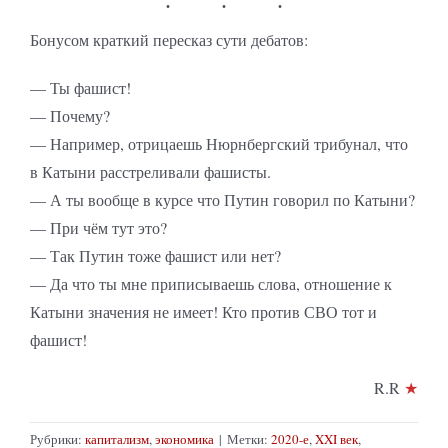
Бонусом краткий пересказ сути дебатов:
— Ты фашист!
— Почему?
— Например, отрицаешь Нюрнбергский трибунал, что
в Катыни расстреливали фашисты.
— А ты вообще в курсе что Путин говорил по Катыни?
— При чём тут это?
— Так Путин тоже фашист или нет?
— Да что ты мне приписываешь слова, отношение к
Катыни значения не имеет! Кто против СВО тот и
фашист!
R.R
★
Рубрики:
капитализм
,
экономика
|
Метки:
2020-е
,
XXI век
,