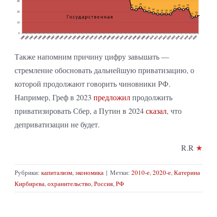
Также напомним причину цифру завышать —
стремление обосновать дальнейшую приватизацию, о
которой продолжают говорить чиновники РФ.
Например, Греф в 2023
предложил
продолжить
приватизировать Сбер, а Путин в 2024
сказал
, что
деприватизации не будет.
R.R
★
Рубрики:
капитализм
,
экономика
|
Метки:
2010-е
,
2020-е
,
Катерина
Кирбирева
,
охранительство
,
Россия
,
РФ