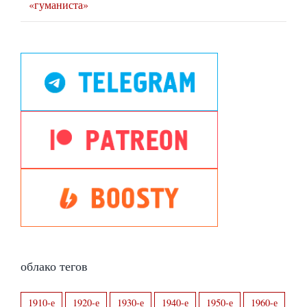
«гуманиста»
облако тегов
1910-е
1920-е
1930-е
1940-е
1950-е
1960-е