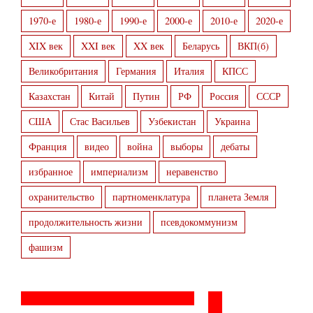
1970-е
1980-е
1990-е
2000-е
2010-е
2020-е
XIX век
XXI век
XX век
Беларусь
ВКП(б)
Великобритания
Германия
Италия
КПСС
Казахстан
Китай
Путин
РФ
Россия
СССР
США
Стас Васильев
Узбекистан
Украина
Франция
видео
война
выборы
дебаты
избранное
империализм
неравенство
охранительство
партноменклатура
планета Земля
продолжительность жизни
псевдокоммунизм
фашизм