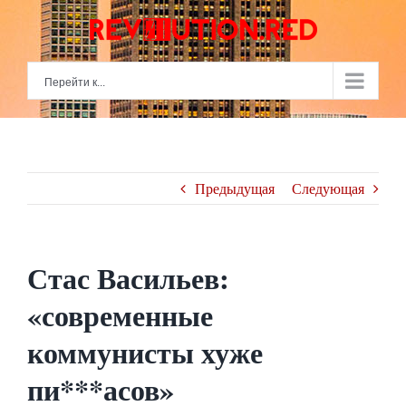
Skip
to
content
Перейти к...
Предыдущая
Следующая
Стас Васильев:
«современные
коммунисты хуже
пи***асов»