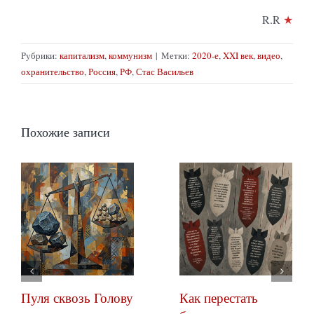
R.R
★
Рубрики:
капитализм
,
коммунизм
|
Метки:
2020-е
,
XXI век
,
видео
,
охранительство
,
Россия
,
РФ
,
Стас Васильев
Похожие записи
Пуля сквозь Голову
Как перестать