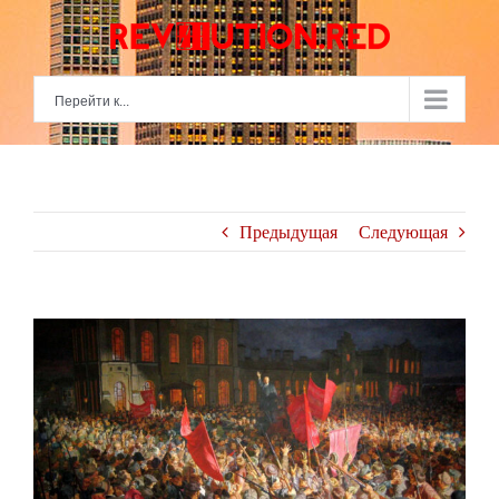
Skip
to
content
Перейти к...
Предыдущая
Следующая
View
Larger
Image