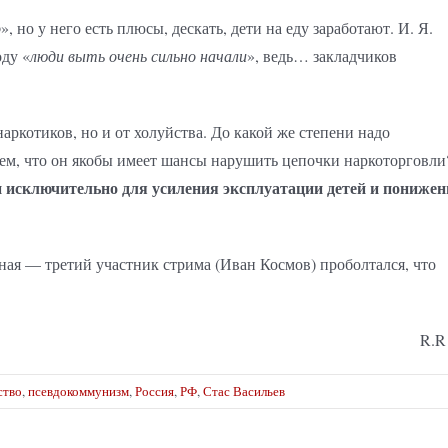
о
», но у него есть плюсы, дескать, дети на еду заработают. И. Я.
ду «
люди выть очень сильно начали
», ведь… закладчиков
аркотиков, но и от холуйства. До какой же степени надо
тем, что он якобы имеет шансы нарушить цепочки наркоторговли
н исключительно для усиления эксплуатации детей и пониже
ная — третий участник стрима (Иван Космов) проболтался, что
R.
ство
,
псевдокоммунизм
,
Россия
,
РФ
,
Стас Васильев