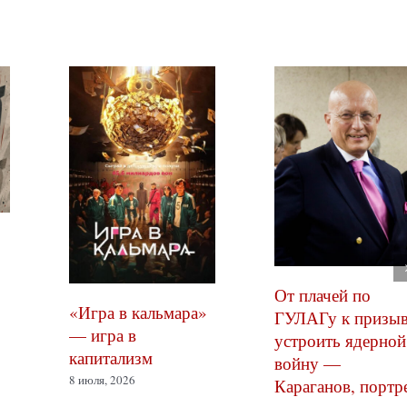
От плачей по
«Игра в кальмара»
ГУЛАГу к призы
— игра в
устроить ядерной
капитализм
войну —
8 июля, 2026
Караганов, портр