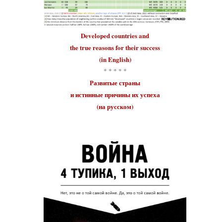
Developed countries
and
the true reasons for their
success
(in English)
* * * * *
Развитые страны
и истинные причины их
успеха
(на русском)