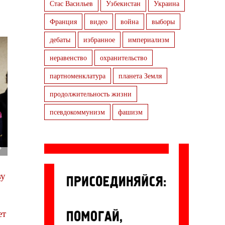
Стас Васильев
Узбекистан
Украина
Франция
видео
война
выборы
дебаты
избранное
империализм
неравенство
охранительство
партноменклатура
планета Земля
продолжительность жизни
псевдокоммунизм
фашизм
Бочка марксизма +
ву
бочка путинизма =
…
25 июня, 2026
ет