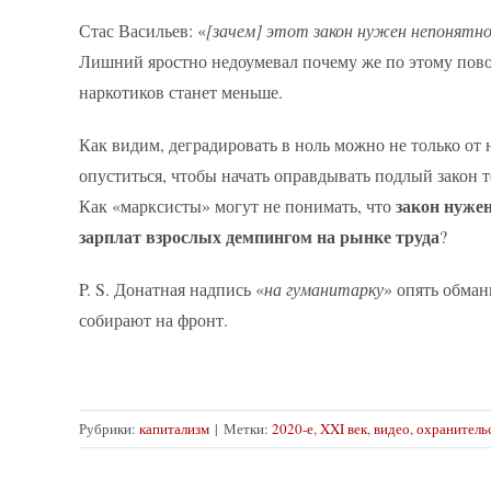
Стас Васильев: «
[зачем] этот закон нужен непонятн
Лишний яростно недоумевал почему же по этому пово
наркотиков станет меньше.
Как видим, деградировать в ноль можно не только от н
опуститься, чтобы начать оправдывать подлый закон 
закон нуже
Как «марксисты» могут не понимать, что
зарплат взрослых демпингом на рынке труда
?
P. S. Донатная надпись «
на гуманитарку
» опять обман
собирают на фронт.
Рубрики:
капитализм
|
Метки:
2020-е
,
XXI век
,
видео
,
охранитель