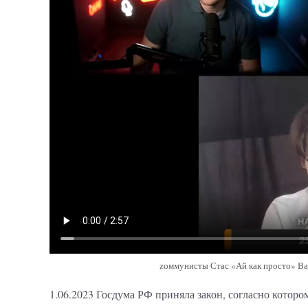
zоммунисты Стас «Ай как просто» Вас
1.06.2023 Госдума РФ приняла закон, согласно которо