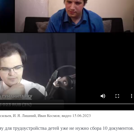
ильев, И. Я. Лишний, Иван Космов; видео 15.06.2023
му для трудоустройства детей уже не нужно сбора 10 документов.