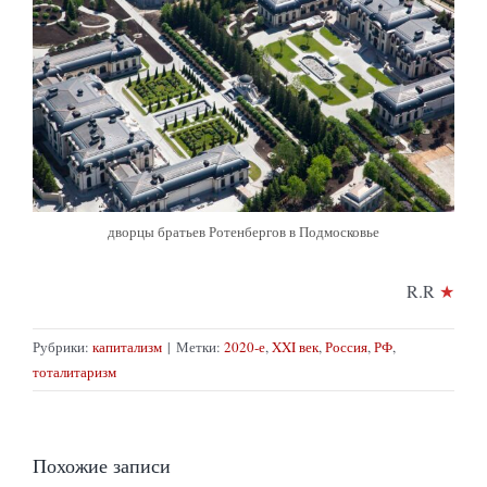
дворцы братьев Ротенбергов в Подмосковье
R.R
★
Рубрики:
капитализм
|
Метки:
2020-е
,
XXI век
,
Россия
,
РФ
,
тоталитаризм
Похожие записи