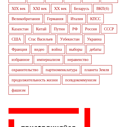
XIX век
XXI век
XX век
Беларусь
ВКП(б)
Великобритания
Германия
Италия
КПСС
Казахстан
Китай
Путин
РФ
Россия
СССР
США
Стас Васильев
Узбекистан
Украина
Франция
видео
война
выборы
дебаты
избранное
империализм
неравенство
охранительство
партноменклатура
планета Земля
продолжительность жизни
псевдокоммунизм
фашизм