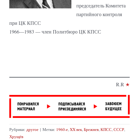
председатель Комитета
партийного контроля
при ЦК КПСС
1966—1983 — член Политбюро ЦК КПСС
R.R
★
Рубрики:
другое
|
Метки:
1960-е
,
XX век
,
Брежнев
,
КПСС
,
СССР
,
Хрущёв