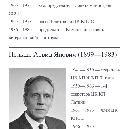
1965—1978 — зам. председателя Совета министров
СССР
1965—1978 — член Политбюро ЦК КПСС
1986—1989 — председатель Всесоюзного совета
ветеранов войны и труда
Пельше Арвид Янович (1899—1983)
1941—1959 — секретарь
ЦК КП(б)/КП Латвии
1959—1966 — 1-й
секретарь ЦК КП
Латвии
1961—1983 — член ЦК
КПСС
1966—1983 —