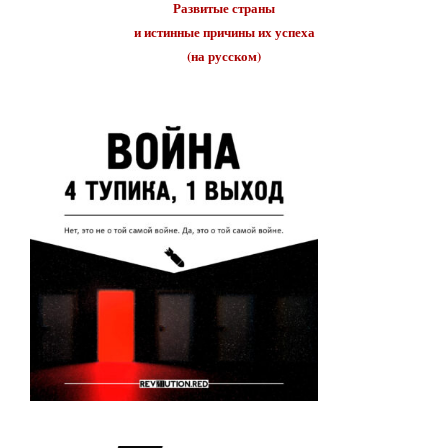
Развитые страны
и истинные причины их
успеха
(на русском)