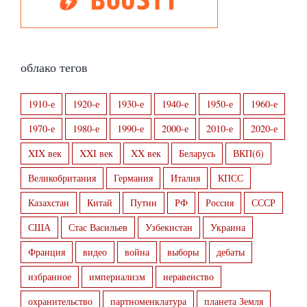
облако тегов
1910-е
1920-е
1930-е
1940-е
1950-е
1960-е
1970-е
1980-е
1990-е
2000-е
2010-е
2020-е
XIX век
XXI век
XX век
Беларусь
ВКП(б)
Великобритания
Германия
Италия
КПСС
Казахстан
Китай
Путин
РФ
Россия
СССР
США
Стас Васильев
Узбекистан
Украина
Франция
видео
война
выборы
дебаты
избранное
империализм
неравенство
охранительство
партноменклатура
планета Земля