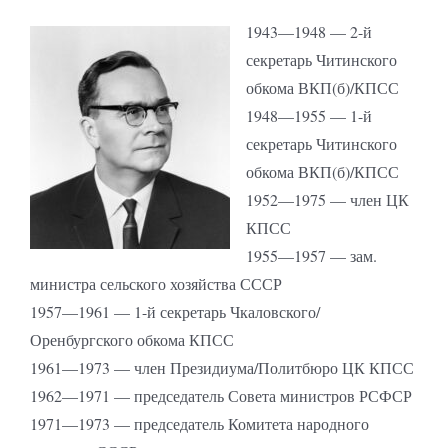
1943—1948 — 2-й
секретарь Читинского
обкома ВКП(б)/КПСС
1948—1955 — 1-й
секретарь Читинского
обкома ВКП(б)/КПСС
1952—1975 — член ЦК
КПСС
1955—1957 — зам.
министра сельского хозяйства СССР
1957—1961 — 1-й секретарь Чкаловского/
Оренбургского обкома КПСС
1961—1973 — член Президиума/Политбюро ЦК КПСС
1962—1971 — председатель Совета министров РСФСР
1971—1973 — председатель Комитета народного