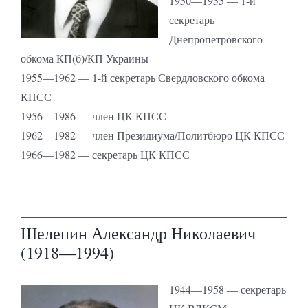
1950—1955 — 1-й
секретарь
Днепропетровского
обкома КП(б)/КП Украины
1955—1962 — 1-й секретарь Свердловского обкома
КПСС
1956—1986 — член ЦК КПСС
1962—1982 — член Президиума/Политбюро ЦК КПСС
1966—1982 — секретарь ЦК КПСС
Шелепин Александр Николаевич
(1918—1994)
1944—1958 — секретарь