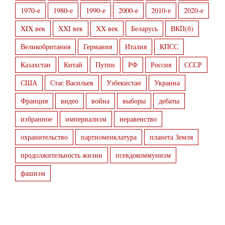
1970-е
1980-е
1990-е
2000-е
2010-е
2020-е
XIX век
XXI век
XX век
Беларусь
ВКП(б)
Великобритания
Германия
Италия
КПСС
Казахстан
Китай
Путин
РФ
Россия
СССР
США
Стас Васильев
Узбекистан
Украина
Франция
видео
война
выборы
дебаты
избранное
империализм
неравенство
охранительство
партноменклатура
планета Земля
продолжительность жизни
псевдокоммунизм
фашизм