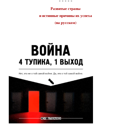
* * * * *
Развитые страны
и истинные причины их
успеха
(на русском)