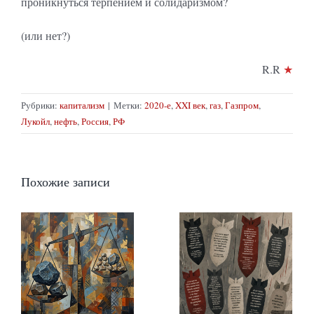
проникнуться терпением и солидаризмом?
(или нет?)
R.R
★
Рубрики:
капитализм
|
Метки:
2020-е
,
XXI век
,
газ
,
Газпром
,
Лукойл
,
нефть
,
Россия
,
РФ
Похожие записи