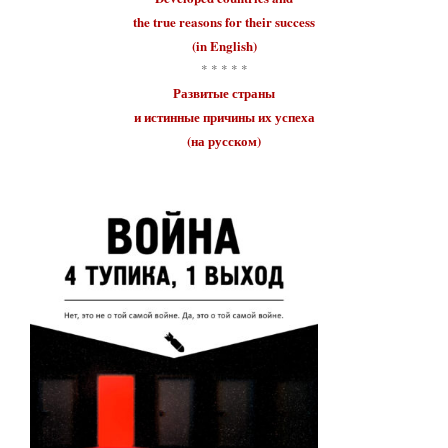
the true reasons for their
success
(in English)
* * * * *
Развитые страны
и истинные причины их
успеха
(на русском)