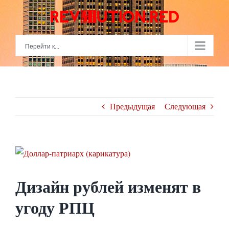
Skip
to
content
Перейти к...
Предыдущая
Следующая
View
Larger
Дизайн рублей изменят в
Image
угоду РПЦ