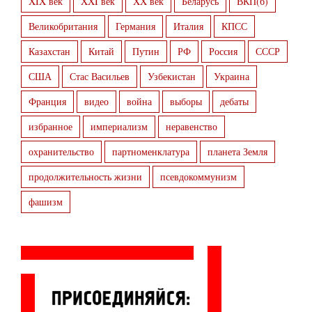
XIX век
XXI век
XX век
Беларусь
ВКП(б)
Великобритания
Германия
Италия
КПСС
Казахстан
Китай
Путин
РФ
Россия
СССР
США
Стас Васильев
Узбекистан
Украина
Франция
видео
война
выборы
дебаты
избранное
империализм
неравенство
охранительство
партноменклатура
планета Земля
продолжительность жизни
псевдокоммунизм
фашизм