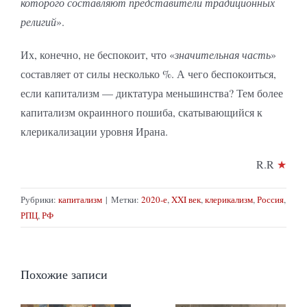
которого составляют представители традиционных
религий
».
Их, конечно, не беспокоит, что «
значительная часть
»
составляет от силы несколько %. А чего беспокоиться,
если капитализм — диктатура меньшинства? Тем более
капитализм окраинного пошиба, скатывающийся к
клерикализации уровня Ирана.
R.R
★
Рубрики:
капитализм
|
Метки:
2020-е
,
XXI век
,
клерикализм
,
Россия
,
РПЦ
,
РФ
Похожие записи