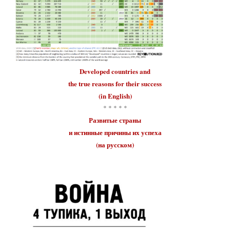
Developed countries
and
the true reasons for their
success
(in English)
* * * * *
Развитые страны
и истинные причины их
успеха
(на русском)