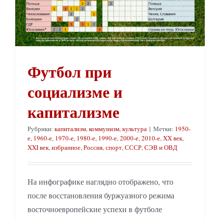
Футбол при
социализме и
капитализме
Рубрики:
капитализм
,
коммунизм
,
культура
|
Метки:
1950-
е
,
1960-е
,
1970-е
,
1980-е
,
1990-е
,
2000-е
,
2010-е
,
XX век
,
XXI век
,
избранное
,
Россия
,
спорт
,
СССР
,
СЭВ и ОВД
На инфографике наглядно отображено, что
после восстановления буржуазного режима
восточноевропейские успехи в футболе