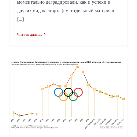
моментально деградировали, как и успехи в
других видах спорта (см. отдельный материал
[...]
Читать дальше
С социалистического Олимпа на капиталистическое дно: статистика деградации спорта