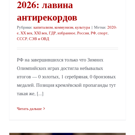
2026: лавина
антирекордов
Рубрики:
капитализм
,
коммунизм
,
культура
|
Метки:
2020-
е
,
XX век
,
XXI век
,
ГДР
,
избранное
,
Россия
,
РФ
,
спорт
,
СССР
,
СЭВ и ОВД
РФ на завершившихся только что Зимних
Олимпийских играх достигла небывалых
итогов — 0 золотых, 1 серебряная, 0 бронзовых
медалей. Позиция кремлёвской пропаганды тут
такая же, [...]
Читать дальше