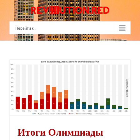
Skip
to
content
Перейти к...
Итоги Олимпиады 2026: лавина антирекордов
Итоги Олимпиады