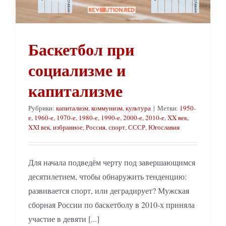
Баскетбол при
социализме и
капитализме
Рубрики:
капитализм
,
коммунизм
,
культура
|
Метки:
1950-
е
,
1960-е
,
1970-е
,
1980-е
,
1990-е
,
2000-е
,
2010-е
,
XX век
,
XXI век
,
избранное
,
Россия
,
спорт
,
СССР
,
Югославия
Для начала подведём черту под завершающимся
десятилетием, чтобы обнаружить тенденцию:
развивается спорт, или деградирует? Мужская
сборная России по баскетболу в 2010-х приняла
участие в девяти [...]