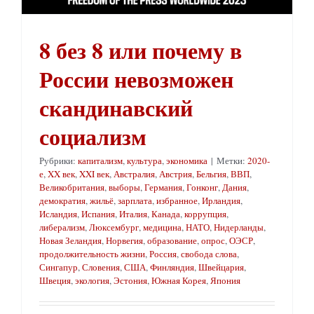
8 без 8 или почему в
России невозможен
скандинавский
социализм
Рубрики:
капитализм
,
культура
,
экономика
|
Метки:
2020-
е
,
XX век
,
XXI век
,
Австралия
,
Австрия
,
Бельгия
,
ВВП
,
Великобритания
,
выборы
,
Германия
,
Гонконг
,
Дания
,
демократия
,
жильё
,
зарплата
,
избранное
,
Ирландия
,
Исландия
,
Испания
,
Италия
,
Канада
,
коррупция
,
либерализм
,
Люксембург
,
медицина
,
НАТО
,
Нидерланды
,
Новая Зеландия
,
Норвегия
,
образование
,
опрос
,
ОЭСР
,
продолжительность жизни
,
Россия
,
свобода слова
,
Сингапур
,
Словения
,
США
,
Финляндия
,
Швейцария
,
Швеция
,
экология
,
Эстония
,
Южная Корея
,
Япония