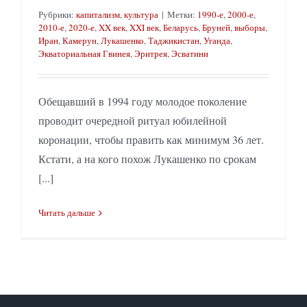
Рубрики:
капитализм
,
культура
|
Метки:
1990-е
,
2000-е
,
2010-е
,
2020-е
,
XX век
,
XXI век
,
Беларусь
,
Бруней
,
выборы
,
Иран
,
Камерун
,
Лукашенко
,
Таджикистан
,
Уганда
,
Экваториальная Гвинея
,
Эритрея
,
Эсватини
Обещавший в 1994 году молодое поколение
проводит очередной ритуал юбилейной
коронации, чтобы править как минимум 36 лет.
Кстати, а на кого похож Лукашенко по срокам
[...]
Читать дальше