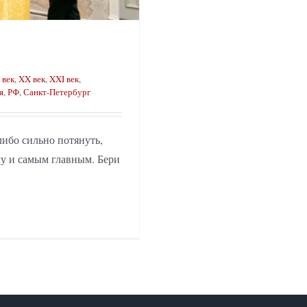
 век
,
XX век
,
XXI век
,
я
,
РФ
,
Санкт-Петербург
либо сильно потянуть,
у и самым главным. Бери