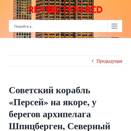
Skip
to
content
Перейти к...
Предыдущая
Советский корабль
«Персей» на якоре, у
берегов архипелага
Шпицберген, Северный