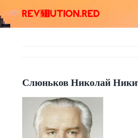
Skip
to
content
Слюньков Николай Ники