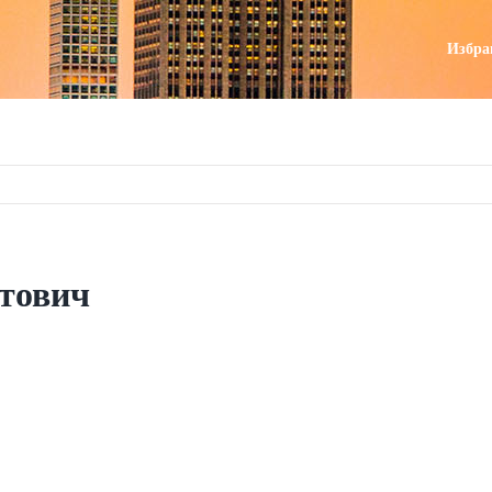
поиск
Избра
тович