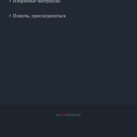
Избранные материалы
Помочь, присоединиться
rev
01
ution.red
facebook
twitter
instagram
pinterest