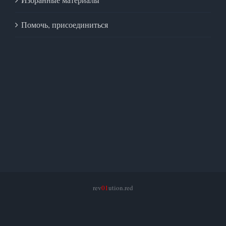
Помочь, присоединиться
rev
01
ution.red
facebook
twitter
instagram
pinterest