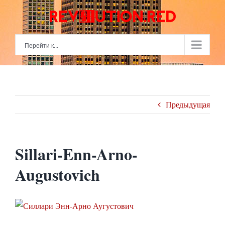
Skip
to
content
Перейти к...
Предыдущая
Sillari-Enn-Arno-
Augustovich