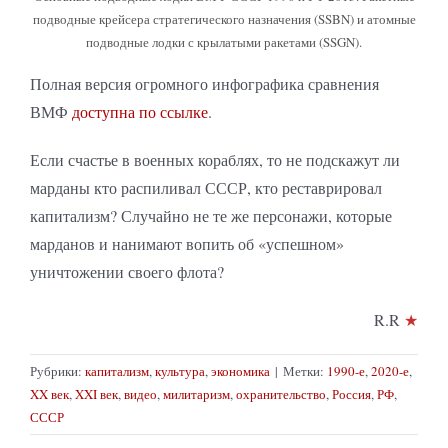
подводные крейсера стратегического назначения (SSBN) и атомные
подводные лодки с крылатыми ракетами (SSGN).
Полная версия огромного инфографика сравнения
ВМФ
доступна по ссылке
.
Если счастье в военных кораблях, то не подскажут ли
марданы кто распиливал СССР, кто реставрировал
капитализм? Случайно не те же персонажи, которые
марданов и нанимают вопить об «успешном»
уничтожении своего флота?
R.R
★
Рубрики:
капитализм
,
культура
,
экономика
|
Метки:
1990-е
,
2020-е
,
XX век
,
XXI век
,
видео
,
милитаризм
,
охранительство
,
Россия
,
РФ
,
СССР