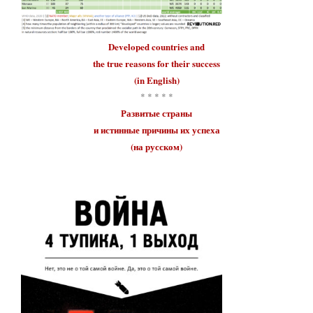
Developed countries
and
the true reasons for their
success
(in English)
* * * * *
Развитые страны
и истинные причины их
успеха
(на русском)