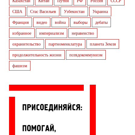
Казахстан
Китай
Путин
РФ
Россия
СССР
США
Стас Васильев
Узбекистан
Украина
Франция
видео
война
выборы
дебаты
избранное
империализм
неравенство
охранительство
партноменклатура
планета Земля
продолжительность жизни
псевдокоммунизм
фашизм