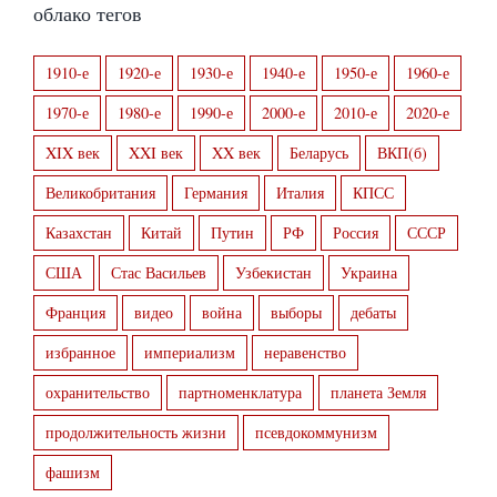
облако тегов
1910-е
1920-е
1930-е
1940-е
1950-е
1960-е
1970-е
1980-е
1990-е
2000-е
2010-е
2020-е
XIX век
XXI век
XX век
Беларусь
ВКП(б)
Великобритания
Германия
Италия
КПСС
Казахстан
Китай
Путин
РФ
Россия
СССР
США
Стас Васильев
Узбекистан
Украина
Франция
видео
война
выборы
дебаты
избранное
империализм
неравенство
охранительство
партноменклатура
планета Земля
продолжительность жизни
псевдокоммунизм
фашизм