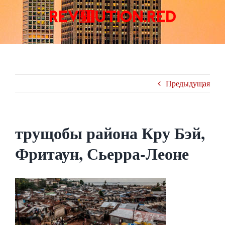
Skip
to
content
Предыдущая
трущобы района Кру Бэй,
Фритаун, Сьерра-Леоне