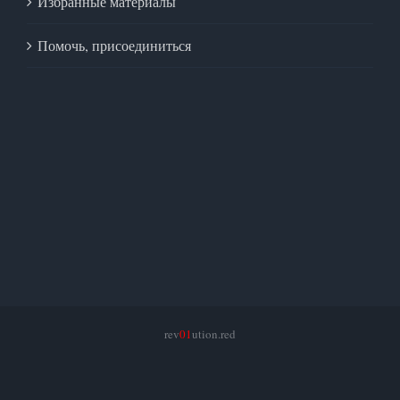
Избранные материалы
Помочь, присоединиться
rev
01
ution.red
facebook
twitter
instagram
pinterest