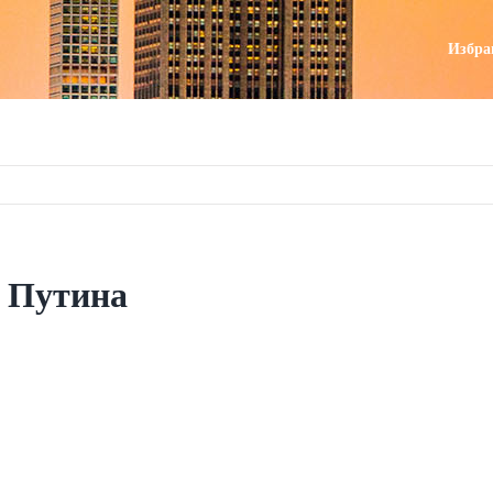
поиск
Избра
х Путина