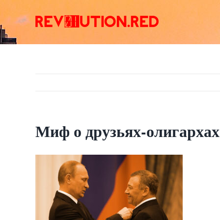
Skip
to
content
Миф о друзьях-олигарха