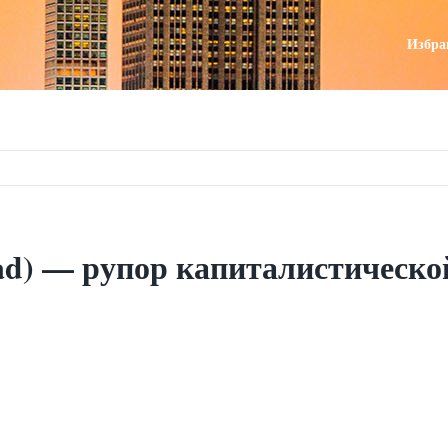
поиск
Избра
ssad) — рупор капиталистическ