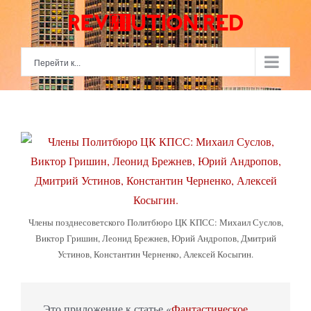
Skip
to
content
Перейти к...
Члены позднесоветского Политбюро ЦК КПСС: Михаил Суслов,
Виктор Гришин, Леонид Брежнев, Юрий Андропов, Дмитрий
Устинов, Константин Черненко, Алексей Косыгин.
Это приложение к статье «
Фантастическое