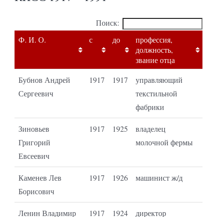
Поиск:
Ф. И. О.
с
до
профессия,
должность,
звание отца
Бубнов Андрей
1917
1917
управляющий
Сергеевич
текстильной
фабрики
Зиновьев
1917
1925
владелец
Григорий
молочной фермы
Евсеевич
Каменев Лев
1917
1926
машинист ж/д
Борисович
Ленин Владимир
1917
1924
директор